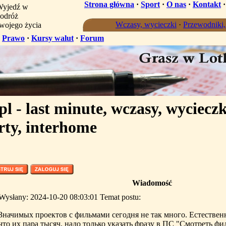
Strona główna
·
Sport
·
O nas
·
Kontakt
yjedź w
odróż
Wczasy, wycieczki
·
Przewodniki
wojego życia
·
Prawo
·
Kursy walut
·
Forum
l - last minute, wczasy, wycieczk
rty, interhome
Wiadomość
Wysłany: 2024-10-20 08:03:01 Temat postu:
Значимых проектов с фильмами сегодня не так много. Естественн
что их пара тысяч, надо только указать фразу в ПС "Смотреть ф