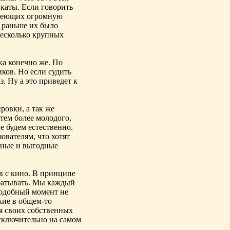
икаты. Если говорить
имеющих огромную
, раньше их было
несколько крупных
а конечно же. По
иков. Но если судить
з. Ну а это приведет к
ровки, а так же
тем более молодого,
е будем естественно.
ователям, что хотят
бные и выгодные
в с кино. В принципе
абатывать. Мы каждый
подобный момент не
кие в общем-то
я своих собственных
сключительно на самом