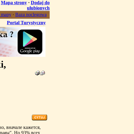
·
Mapa strony
·
Dodaj do
ulubionych
, mapy
·
Baza noclegowa
Portal Turystyczny
i,
о, вначале кажется,
ильмы". Но 93% всех