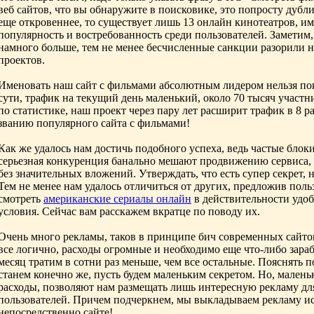
веб сайтов, что вы обнаружите в поисковике, это попросту дубл
еще откровеннее, то существует лишь 13 онлайн кинотеатров, 
популярность и востребованность среди пользователей. Заметим
намного больше, тем не менее бесчисленные санкции разорили 
проектов.
Именовать наш сайт с фильмами абсолютным лидером нельзя пок
сути, трафик на текущий день маленький, около 70 тысяч участн
по статистике, наш проект через пару лет расширит трафик в 8 ра
званию популярного сайта с фильмами!
Как же удалось нам достичь подобного успеха, ведь частые блоки
серьезная конкуренция банально мешают продвижению сервиса, 
без значительных вложений. Утверждать, что есть супер секрет, н
Тем не менее нам удалось отличиться от других, предложив польз
смотреть
американские сериалы онлайн
в действительности удо
условия. Сейчас вам расскажем вкратце по поводу их.
Очень много рекламы, таков в принципе бич современных сайто
все логично, расходы огромные и необходимо еще что-либо зар
месяц тратим в сотни раз меньше, чем все остальные. Пояснять 
станем конечно же, пусть будем маленьким секретом. Но, малень
расходы, позволяют нам размещать лишь интересную рекламу дл
пользователей. Причем подчеркнем, мы выкладываем рекламу и
непосредственно сайте!