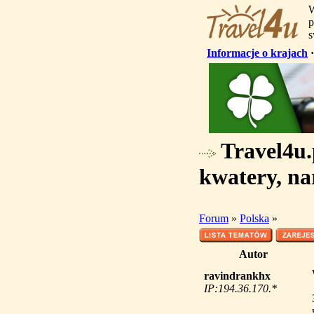
W
p
s
Informacje o krajach
Travel4u.p
kwatery, na
Forum
»
Polska
»
Autor
ravindrankhx
IP:194.36.170.*