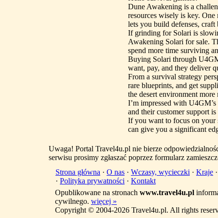
Dune Awakening is a challeng
resources wisely is key. One 
lets you build defenses, craft 
If grinding for Solari is sl
Awakening Solari for sale. T
spend more time surviving an
Buying Solari through U4GM 
want, pay, and they deliver qu
From a survival strategy pers
rare blueprints, and get supp
the desert environment more
I’m impressed with U4GM’s r
and their customer support is 
If you want to focus on your
can give you a significant e
Uwaga! Portal Travel4u.pl nie bierze odpowiedzialno
serwisu prosimy zgłaszać poprzez formularz zamieszcz
Strona główna
·
O nas
·
Wczasy, wycieczki
·
Kraje
·
Polityka prywatności
·
Kontakt
Opublikowane na stronach
www.travel4u.pl
informa
cywilnego.
więcej »
Copyright © 2004-2026 Travel4u.pl. All rights reser