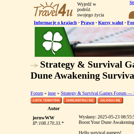
S
Wyjedź w
podróż
swojego życia
Informacje o krajach
·
Prawo
·
Kursy walut
·
Fo
Strategy & Survival 
Dune Awakening Surviva
Forum
»
inne
»
Strategy & Survival Games Forum — 
Autor
Wysłany: 2025-05-23 08:55:
jornwWW
Boost Your Dune Awakening
IP:108.170.33.*
Hello survival gamers!