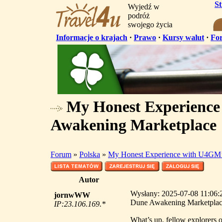
S
Wyjedź w
podróż
swojego życia
Informacje o krajach
·
Prawo
·
Kursy walut
·
Fo
My Honest Experience
Awakening Marketplace
Forum
»
Polska
»
My Honest Experience with U4GM’
Autor
Wysłany: 2025-07-08 11:06:
jornwWW
Dune Awakening Marketpla
IP:23.106.169.*
What’s up, fellow explorers o