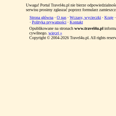
Uwaga! Portal Travel4u.pl nie bierze odpowiedzialno
serwisu prosimy zgłaszać poprzez formularz zamieszcz
Strona główna
·
O nas
·
Wczasy, wycieczki
·
Kraje
·
Polityka prywatności
·
Kontakt
Opublikowane na stronach
www.travel4u.pl
informa
cywilnego.
więcej »
Copyright © 2004-2026 Travel4u.pl. All rights reser