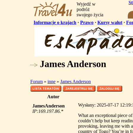
S
Wyjedź w
podróż
swojego życia
Informacje o krajach
·
Prawo
·
Kursy walut
·
Fo
James Anderson
Forum
»
inne
»
James Anderson
Autor
Wysłany: 2025-07-17 12:19:
JamesAnderson
IP:169.197.86.*
What an exceptional piece of c
couldn’t help but keep readin
provoking, leaving me with a l
country of Togo? You’re in fo