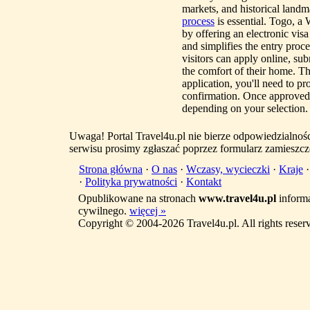
markets, and historical land
process
is essential. Togo, a 
by offering an electronic vi
and simplifies the entry proce
visitors can apply online, su
the comfort of their home. T
application, you'll need to pr
confirmation. Once approved, t
depending on your selection.
Uwaga! Portal Travel4u.pl nie bierze odpowiedzialno
serwisu prosimy zgłaszać poprzez formularz zamieszcz
Strona główna
·
O nas
·
Wczasy, wycieczki
·
Kraje
·
Polityka prywatności
·
Kontakt
Opublikowane na stronach
www.travel4u.pl
informa
cywilnego.
więcej »
Copyright © 2004-2026 Travel4u.pl. All rights reser