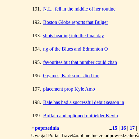
191.
N.L., fell in the middle of her routine
192.
Boston Globe reports that Bulger
193.
shots heading into the final day
194.
ng of the Blues and Edmonton O
195.
favourites but that number could chan
196.
0 games, Karlsson is tied for
197.
placement prop Kyle Amo
198.
Bale has had a successful debut season in
199.
Buffalo and optioned outfielder Kevin
«
poprzednia
...
15
|
16
|
17
|
Uwaga! Portal Travel4u.pl nie bierze odpowiedzialno