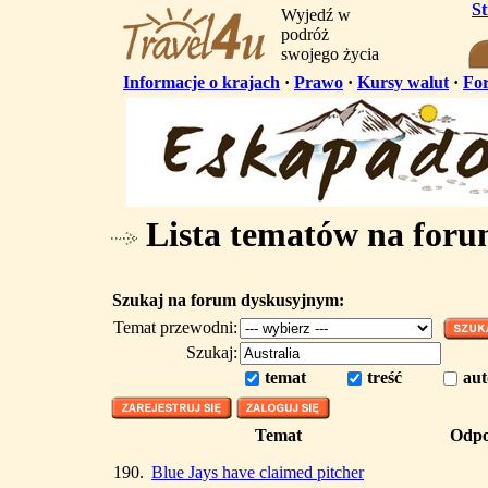
S
Wyjedź w
podróż
swojego życia
Informacje o krajach
·
Prawo
·
Kursy walut
·
Fo
Lista tematów na for
Szukaj na forum dyskusyjnym:
Temat przewodni:
Szukaj:
temat
treść
aut
Temat
Odpo
190.
Blue Jays have claimed pitcher