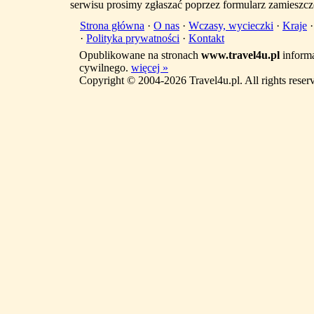
serwisu prosimy zgłaszać poprzez formularz zamieszcz
Strona główna
·
O nas
·
Wczasy, wycieczki
·
Kraje
·
Polityka prywatności
·
Kontakt
Opublikowane na stronach
www.travel4u.pl
informa
cywilnego.
więcej »
Copyright © 2004-2026 Travel4u.pl. All rights reser