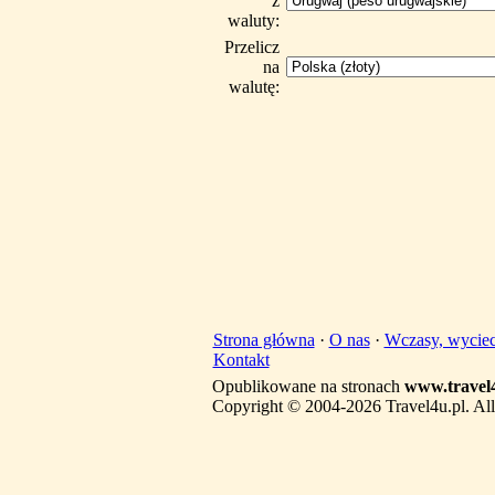
z
waluty:
Przelicz
na
walutę:
Strona główna
·
O nas
·
Wczasy, wyciec
Kontakt
Opublikowane na stronach
www.travel4
Copyright © 2004-2026 Travel4u.pl. All 