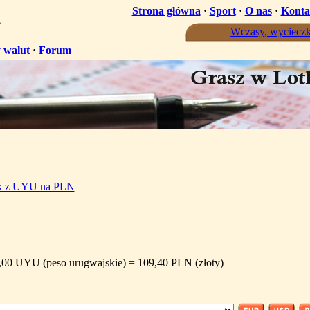
Strona główna
·
Sport
·
O nas
·
Konta
ż
Wczasy, wycieczk
 walut
·
Forum
ik z UYU na PLN
,00 UYU (peso urugwajskie) = 109,40 PLN (złoty)