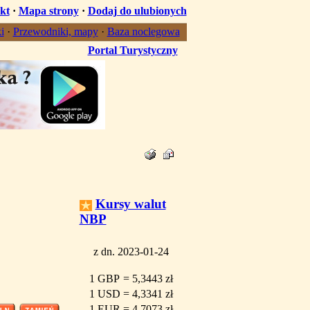
kt
·
Mapa strony
·
Dodaj do ulubionych
i
·
Przewodniki, mapy
·
Baza noclegowa
Portal Turystyczny
Kursy walut
NBP
z dn. 2023-01-24
1 GBP
=
5,3443 zł
1 USD
=
4,3341 zł
1 EUR
=
4,7073 zł