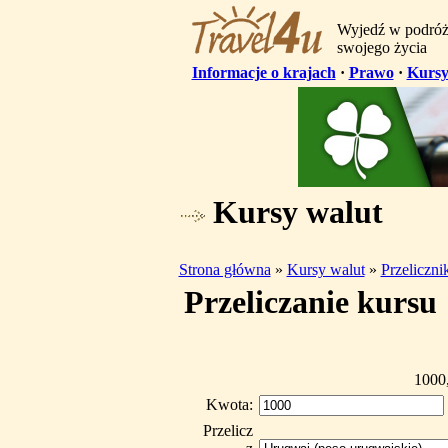
Wyjedź w podró
swojego życia
Informacje o krajach
·
Prawo
·
Kursy
Kursy walut
Strona główna
»
Kursy walut
»
Przeliczn
Przeliczanie kursu
1000
Kwota:
Przelicz