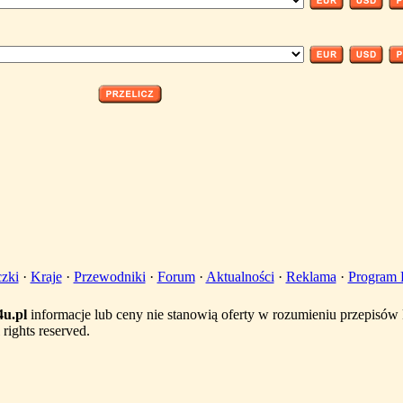
zki
·
Kraje
·
Przewodniki
·
Forum
·
Aktualności
·
Reklama
·
Program P
u.pl
informacje lub ceny nie stanowią oferty w rozumieniu przepisó
rights reserved.