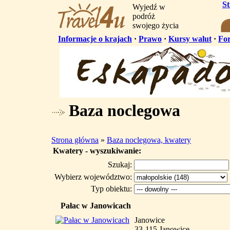
S
Wyjedź w
podróż
swojego życia
Informacje o krajach
·
Prawo
·
Kursy walut
·
Fo
Baza noclegowa
Strona główna
»
Baza noclegowa, kwatery
Kwatery - wyszukiwanie:
Szukaj:
Wybierz województwo:
Typ obiektu:
Pałac w Janowicach
Janowice
33-115 Janowice