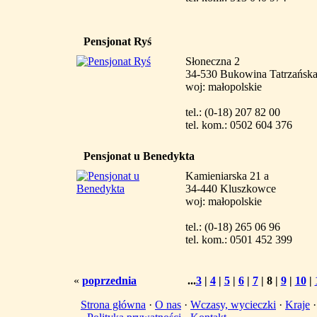
Pensjonat Ryś
Słoneczna 2
34-530 Bukowina Tatrzańsk
woj: małopolskie
tel.: (0-18) 207 82 00
tel. kom.: 0502 604 376
Pensjonat u Benedykta
Kamieniarska 21 a
34-440 Kluszkowce
woj: małopolskie
tel.: (0-18) 265 06 96
tel. kom.: 0501 452 399
«
poprzednia
...
3
|
4
|
5
|
6
|
7
|
8
|
9
|
10
|
Strona główna
·
O nas
·
Wczasy, wycieczki
·
Kraje