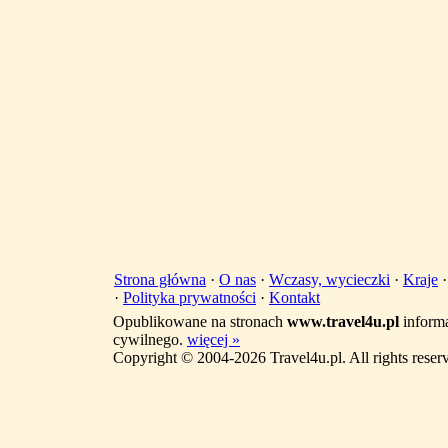
Strona główna
·
O nas
·
Wczasy, wycieczki
·
Kraje
·
Polityka prywatności
·
Kontakt
Opublikowane na stronach
www.travel4u.pl
informa
cywilnego.
więcej »
Copyright © 2004-2026 Travel4u.pl. All rights reser