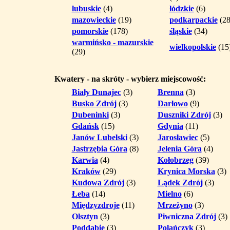
lubuskie
(4)
łódzkie
(6)
mazowieckie
(19)
podkarpackie
(28
pomorskie
(178)
śląskie
(34)
warmińsko - mazurskie
wielkopolskie
(15
(29)
Kwatery - na skróty - wybierz miejscowość:
Biały Dunajec
(3)
Brenna
(3)
Busko Zdrój
(3)
Darłowo
(9)
Dubeninki
(3)
Duszniki Zdrój
(3)
Gdańsk
(15)
Gdynia
(11)
Janów Lubelski
(3)
Jarosławiec
(5)
Jastrzębia Góra
(8)
Jelenia Góra
(4)
Karwia
(4)
Kołobrzeg
(39)
Kraków
(29)
Krynica Morska
(3)
Kudowa Zdrój
(3)
Lądek Zdrój
(3)
Łeba
(14)
Mielno
(6)
Międzyzdroje
(11)
Mrzeżyno
(3)
Olsztyn
(3)
Piwniczna Zdrój
(3)
Poddąbie
(3)
Polańczyk
(3)