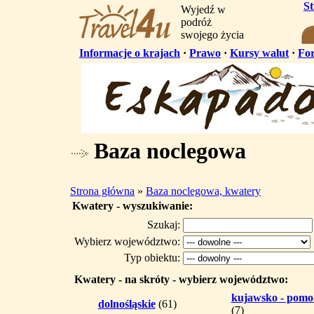
S
Wyjedź w
podróż
swojego życia
Informacje o krajach
·
Prawo
·
Kursy walut
·
Fo
Baza noclegowa
Strona główna
»
Baza noclegowa, kwatery
Kwatery - wyszukiwanie:
Szukaj:
Wybierz województwo:
Typ obiektu:
Kwatery - na skróty - wybierz województwo:
kujawsko - pomo
dolnośląskie
(61)
(7)