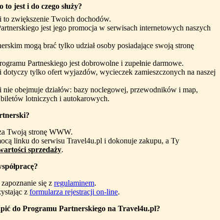
 to jest i do czego służy?
i to zwiększenie Twoich dochodów.
rtnerskiego jest jego promocja w serwisach internetowych naszych
erskim mogą brać tylko udział osoby posiadające swoją stronę
Programu Partneskiego jest dobrowolne i zupełnie darmowe.
i dotyczy tylko ofert wyjazdów, wycieczek zamieszczonych na naszej
i nie obejmuje działów: bazy noclegowej, przewodników i map,
biletów lotniczych i autokarowych.
rtnerski?
dza Twoją stronę WWW.
ocą linku do serwisu Travel4u.pl i dokonuje zakupu, a Ty
artości sprzedaży
.
współpracę?
zapoznanie się z
regulaminem
.
zystając z
formularza rejestracji on-line
.
ąpić do Programu Partnerskiego na Travel4u.pl?