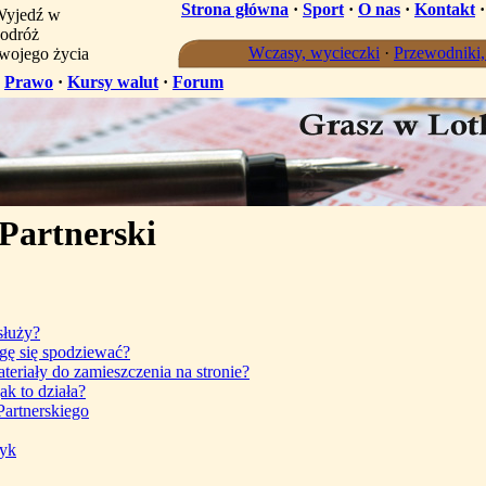
Strona główna
·
Sport
·
O nas
·
Kontakt
yjedź w
odróż
Wczasy, wycieczki
·
Przewodniki
wojego życia
·
Prawo
·
Kursy walut
·
Forum
Partnerski
służy?
ę się spodziewać?
eriały do zamieszczenia na stronie?
ak to działa?
artnerskiego
tyk