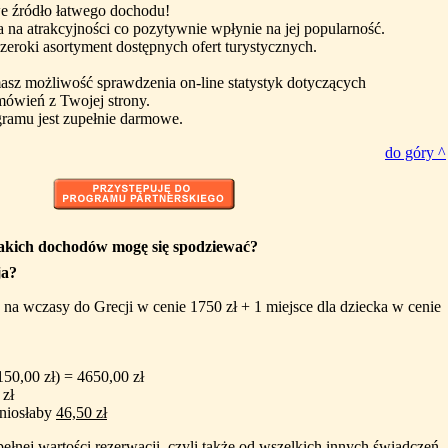
e źródło łatwego dochodu!
 na atrakcyjności co pozytywnie wpłynie na jej popularność.
zeroki asortyment dostępnych ofert turystycznych.
asz możliwość sprawdzenia on-line statystyk dotyczących
mówień z Twojej strony.
gramu jest zupełnie darmowe.
do góry ^
jakich dochodów mogę się spodziewać?
ja?
 na wczasy do Grecji w cenie 1750 zł + 1 miejsce dla dziecka w cenie
150,00 zł) = 4650,00 zł
 zł
yniosłaby
46,50 zł
 pełnej wartości rezerwacji, czyli także od wszelkich innych świadczeń