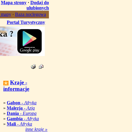
·
Mapa strony
·
Dodaj do
ulubionych
, mapy
·
Baza noclegowa
Portal Turystyczny
Kraje -
informacje
»
Gabon
-
Afryka
»
Malezja
-
Azja
»
Dania
-
Europa
»
Gambia
-
Afryka
»
Mali
-
Afryka
inne kraje »