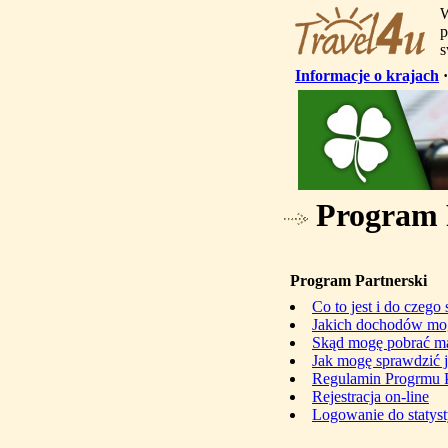
W
p
s
Informacje o krajach
Program 
Program Partnerski
Co to jest i do czego 
Jakich dochodów mog
Skąd mogę pobrać mat
Jak mogę sprawdzić j
Regulamin Progrmu P
Rejestracja on-line
Logowanie do statys