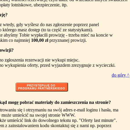
opłaty lotniskowe, ubezpieczenie, itp.
zję?
z wtedy, gdy wyślesz do nas zgłoszenie poprzez panel
o którego masz dostęp (to ta część ze statystykami).
że abyśmy Tobie wypłacili prowizję - trzeba mieć na koncie w
skim co najmniej
100,00 zł
przyznanej prowizji.
owizji?
mo zgłoszenia rezerwacji nie wykupi miejsc.
imo wykupienia oferty, przed wyjazdem zrezygnuje z wycieczki.
do góry ^
kąd mogę pobrać materiały do zamieszczenia na stronie?
trowaniu się i otrzymaniu na swój adres e-mail loginu i hasła, ma
e może umieścić na swojej stronie WWW.
że umieścić link do dowolnego tekstu np. "Oferty last minute".
lem z zainstalowaniem kodu skontaktuj się z nami np. poprzez