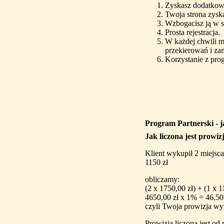
Zyskasz dodatkow
Twoja strona zyska
Wzbogacisz ją w s
Prosta rejestracja.
W każdej chwili m
przekierowań i za
Korzystanie z pro
Program Partnerski - 
Jak liczona jest prowiz
Klient wykupił 2 miejsca
1150 zł
obliczamy:
(2 x 1750,00 zł) + (1 x 1
4650,00 zł x 1% = 46,50
czyli Twoja prowizja w
Prowizja liczona jest od