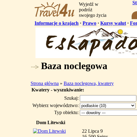
S
Wyjedź w
podróż
swojego życia
Informacje o krajach
·
Prawo
·
Kursy walut
·
Fo
Baza noclegowa
Strona główna
»
Baza noclegowa, kwatery
Kwatery - wyszukiwanie:
Szukaj:
Wybierz województwo:
Typ obiektu:
Dom Litewski
22 Lipca 9
16-500 Sejny