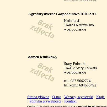
Agroturystyczne Gospodarstwo RUCZAJ
Kolonia 41
16-020 Karczmisko
woj: podlaskie
domek letniskowy
Stary Folwark
16-412 Stary Folwark
woj: podlaskie
tel.: 087 5662724
tel. kom.: 604630492
Strona główna
·
O nas
·
Wczasy, wycieczki
·
Kraje
·
Polityka prywatności
·
Kontakt
Opublikowane na stronach
www.travel4u.pl
informa