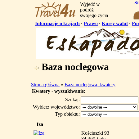
S
Wyjedź w
podróż
swojego życia
Informacje o krajach
·
Prawo
·
Kursy walut
·
Fo
Baza noclegowa
Strona główna
»
Baza noclegowa, kwatery
Kwatery - wyszukiwanie:
Szukaj:
Wybierz województwo:
Typ obiektu:
Iza
Kościuszki 93
84-360 Łeba