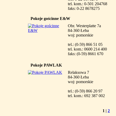
tel. kom.: 0-501 204768
faks: 0-22 8678275
Pokoje gościnne E&W
Obr. Westerplatte 7a
84-360 Łeba
woj: pomorskie
tel.: (0-59) 866 51 05
tel. kom.: 0600 214 400
faks: (0-59) 8661 670
Pokoje PAWLAK
Relaksowa 7
84-360 Łeba
woj: pomorskie
tel.: (0-59) 866 20 97
tel. kom.: 692 387 002
1
|
2