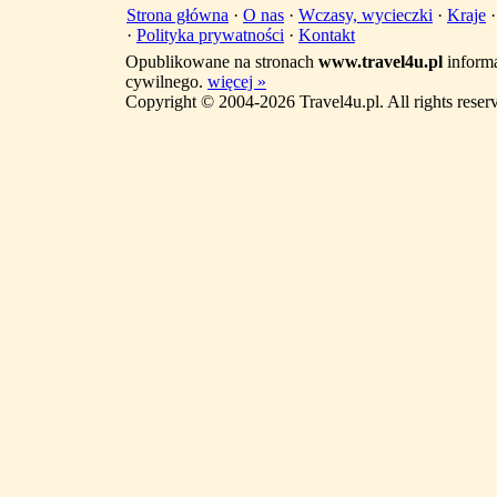
Strona główna
·
O nas
·
Wczasy, wycieczki
·
Kraje
·
Polityka prywatności
·
Kontakt
Opublikowane na stronach
www.travel4u.pl
informa
cywilnego.
więcej »
Copyright © 2004-2026 Travel4u.pl. All rights reser