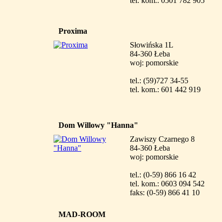
tel. kom.: 0501 782 905
Proxima
Słowińska 1L
84-360 Łeba
woj: pomorskie
tel.: (59)727 34-55
tel. kom.: 601 442 919
Dom Willowy "Hanna"
Zawiszy Czarnego 8
84-360 Łeba
woj: pomorskie
tel.: (0-59) 866 16 42
tel. kom.: 0603 094 542
faks: (0-59) 866 41 10
MAD-ROOM