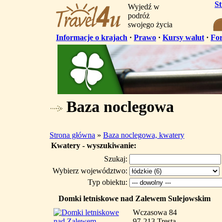
S
Wyjedź w
podróż
swojego życia
Informacje o krajach
·
Prawo
·
Kursy walut
·
Fo
Baza noclegowa
Strona główna
»
Baza noclegowa, kwatery
Kwatery - wyszukiwanie:
Szukaj:
Wybierz województwo:
Typ obiektu:
Domki letniskowe nad Zalewem Sulejowskim
Wczasowa 84
97-213 Tresta