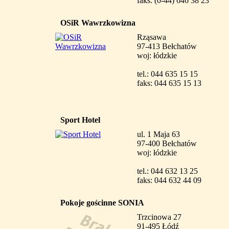
faks: (0-44) 646 38 23
OSiR Wawrzkowizna
Rząsawa
97-413 Bełchatów
woj: łódzkie
tel.: 044 635 15 15
faks: 044 635 15 13
Sport Hotel
ul. 1 Maja 63
97-400 Bełchatów
woj: łódzkie
tel.: 044 632 13 25
faks: 044 632 44 09
Pokoje gościnne SONIA
Trzcinowa 27
91-495 Łódź