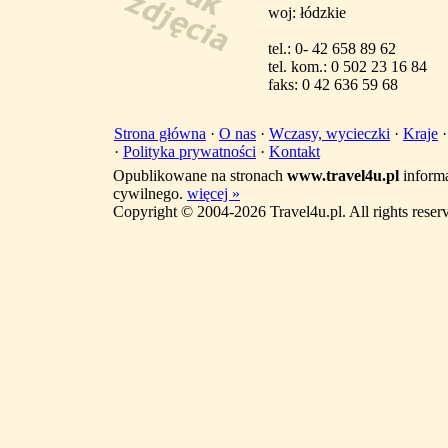
woj: łódzkie
tel.: 0- 42 658 89 62
tel. kom.: 0 502 23 16 84
faks: 0 42 636 59 68
Strona główna
·
O nas
·
Wczasy, wycieczki
·
Kraje
·
Polityka prywatności
·
Kontakt
Opublikowane na stronach
www.travel4u.pl
informa
cywilnego.
więcej »
Copyright © 2004-2026 Travel4u.pl. All rights reser