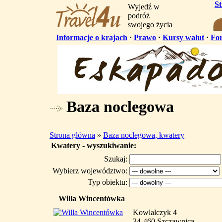
S
Wyjedź w
podróż
swojego życia
Informacje o krajach
·
Prawo
·
Kursy walut
·
Fo
Baza noclegowa
Strona główna
»
Baza noclegowa, kwatery
Kwatery - wyszukiwanie:
Szukaj:
Wybierz województwo:
Typ obiektu:
Willa Wincentówka
Kowlalczyk 4
34-460 Szczawnica