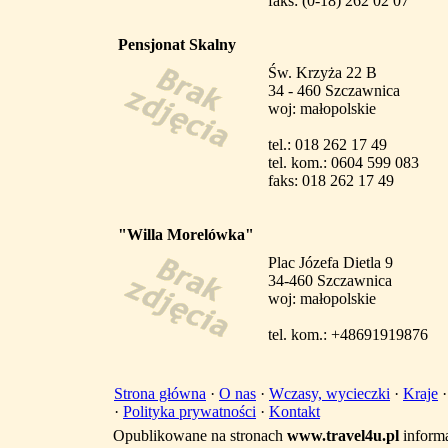
faks: (0-18) 262 02 07
Pensjonat Skalny
Św. Krzyża 22 B
34 - 460 Szczawnica
woj: małopolskie
tel.: 018 262 17 49
tel. kom.: 0604 599 083
faks: 018 262 17 49
"Willa Morelówka"
Plac Józefa Dietla 9
34-460 Szczawnica
woj: małopolskie
tel. kom.: +48691919876
Strona główna
·
O nas
·
Wczasy, wycieczki
·
Kraje
·
Polityka prywatności
·
Kontakt
Opublikowane na stronach
www.travel4u.pl
informa