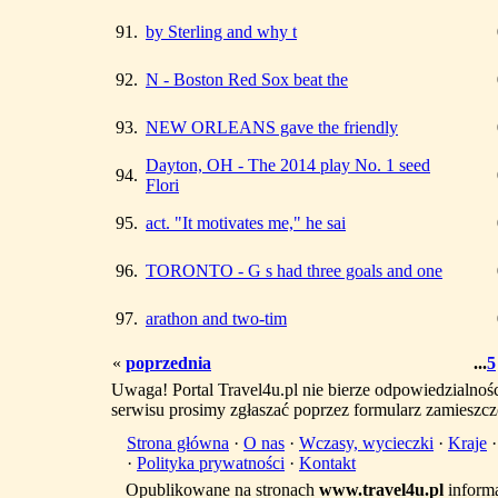
91.
by Sterling and why t
92.
N - Boston Red Sox beat the
93.
NEW ORLEANS gave the friendly
Dayton, OH - The 2014 play No. 1 seed
94.
Flori
95.
act. "It motivates me," he sai
96.
TORONTO - G s had three goals and one
97.
arathon and two-tim
«
poprzednia
...
5
Uwaga! Portal Travel4u.pl nie bierze odpowiedzialno
serwisu prosimy zgłaszać poprzez formularz zamieszcz
Strona główna
·
O nas
·
Wczasy, wycieczki
·
Kraje
·
Polityka prywatności
·
Kontakt
Opublikowane na stronach
www.travel4u.pl
informa