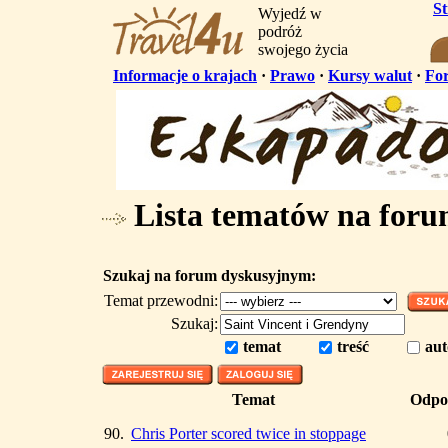
S
Wyjedź w
podróż
swojego życia
Informacje o krajach
·
Prawo
·
Kursy walut
·
Fo
Lista tematów na for
Szukaj na forum dyskusyjnym:
Temat przewodni:
Szukaj:
temat
treść
aut
Temat
Odpo
90.
Chris Porter scored twice in stoppage