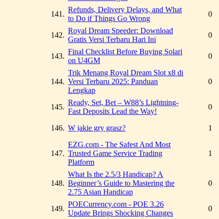
Refunds, Delivery Delays, and What
141.
0
to Do if Things Go Wrong
Royal Dream Speeder: Download
142.
0
Gratis Versi Terbaru Hari Ini
Final Checklist Before Buying Solari
143.
0
on U4GM
Trik Menang Royal Dream Slot x8 di
144.
Versi Terbaru 2025: Panduan
0
Lengkap
Ready, Set, Bet – W88’s Lightning-
145.
0
Fast Deposits Lead the Way!
146.
W jakie gry grasz?
1
EZG.com - The Safest And Most
147.
Trusted Game Service Trading
1
Platform
What Is the 2.5/3 Handicap? A
148.
Beginner’s Guide to Mastering the
0
2.75 Asian Handicap
POECurrency.com - POE 3.26
149.
0
Update Brings Shocking Changes