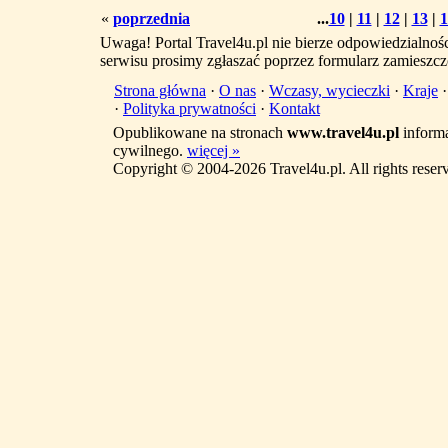
«
poprzednia
...
10
|
11
|
12
|
13
|
1
Uwaga! Portal Travel4u.pl nie bierze odpowiedzialno
serwisu prosimy zgłaszać poprzez formularz zamieszcz
Strona główna
·
O nas
·
Wczasy, wycieczki
·
Kraje
·
Polityka prywatności
·
Kontakt
Opublikowane na stronach
www.travel4u.pl
informa
cywilnego.
więcej »
Copyright © 2004-2026 Travel4u.pl. All rights reser