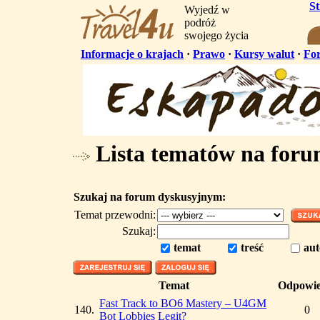
S
Wyjedź w
podróż
swojego życia
Informacje o krajach
·
Prawo
·
Kursy walut
·
Fo
Lista tematów na for
Szukaj na forum dyskusyjnym:
Temat przewodni:
Szukaj:
temat
treść
aut
Temat
Odpowie
Fast Track to BO6 Mastery – U4GM
140.
0
Bot Lobbies Legit?