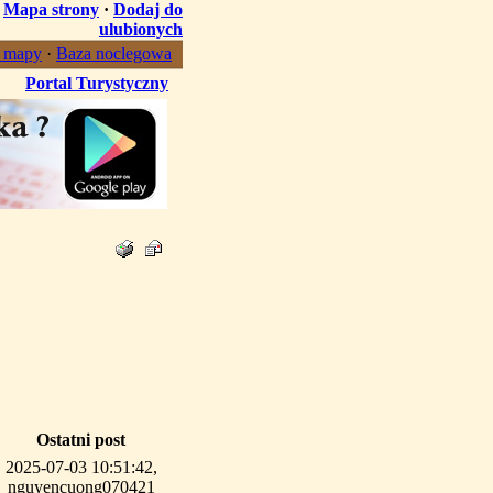
·
Mapa strony
·
Dodaj do
ulubionych
, mapy
·
Baza noclegowa
Portal Turystyczny
Ostatni post
2025-07-03 10:51:42,
nguyencuong070421