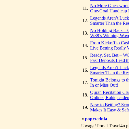
No More Guesswork 
11.
One-Goal Handicap L
Legends Aren’t Luck
12.
Smarter Than the Res
No Holding Back – 
13.
W88’s Winning Wav
From Kickoff to Cas
14.
Live Betting Really 
Ready, Set, Bet – W8
15.
Fast Deposits Lead t
Legends Aren’t Luck
16.
Smarter Than the Res
Tonight Belongs to th
17.
In or Miss Out!
Quran Recitation Cla
18.
Online | Rahiqacade
New to Betting? Sco
19.
Makes It Easy & Saf
«
poprzednia
Uwaga! Portal Travel4u.p