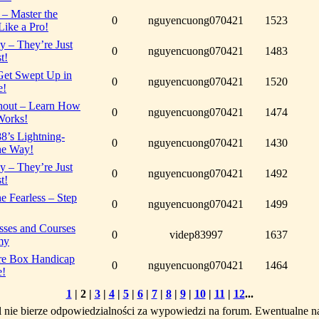
– Master the
0
nguyencuong070421
1523
ike a Pro!
y – They’re Just
0
nguyencuong070421
1483
t!
Get Swept Up in
0
nguyencuong070421
1520
e!
hout – Learn How
0
nguyencuong070421
1474
Works!
8’s Lightning-
0
nguyencuong070421
1430
he Way!
y – They’re Just
0
nguyencuong070421
1492
t!
e Fearless – Step
0
nguyencuong070421
1499
sses and Courses
0
videp83997
1637
my
re Box Handicap
0
nguyencuong070421
1464
e!
1
|
2
|
3
|
4
|
5
|
6
|
7
|
8
|
9
|
10
|
11
|
12
...
l nie bierze odpowiedzialności za wypowiedzi na forum. Ewentualne n