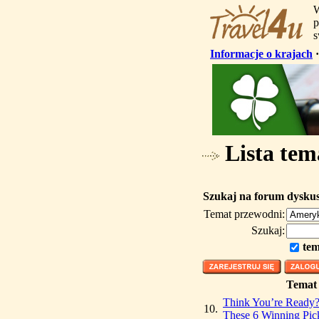
W
p
s
Informacje o krajach
Lista tem
Szukaj na forum dysku
Temat przewodni:
Szukaj:
tem
Temat
Think You’re Ready? 
10.
These 6 Winning Pic