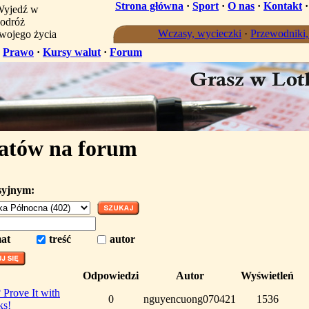
Strona główna
·
Sport
·
O nas
·
Kontakt
yjedź w
odróż
Wczasy, wycieczki
·
Przewodniki
wojego życia
·
Prawo
·
Kursy walut
·
Forum
atów na forum
syjnym:
at
treść
autor
Odpowiedzi
Autor
Wyświetleń
Prove It with
0
nguyencuong070421
1536
ks!