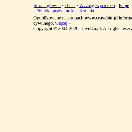
Strona główna
·
O nas
·
Wczasy, wycieczki
·
Kraje
·
Polityka prywatności
·
Kontakt
Opublikowane na stronach
www.travel4u.pl
informa
cywilnego.
więcej »
Copyright © 2004-2026 Travel4u.pl. All rights reser