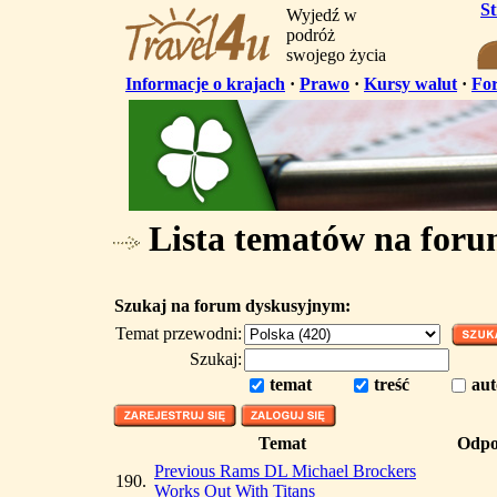
S
Wyjedź w
podróż
swojego życia
Informacje o krajach
·
Prawo
·
Kursy walut
·
Fo
Lista tematów na for
Szukaj na forum dyskusyjnym:
Temat przewodni:
Szukaj:
temat
treść
aut
Temat
Odpo
Previous Rams DL Michael Brockers
190.
Works Out With Titans