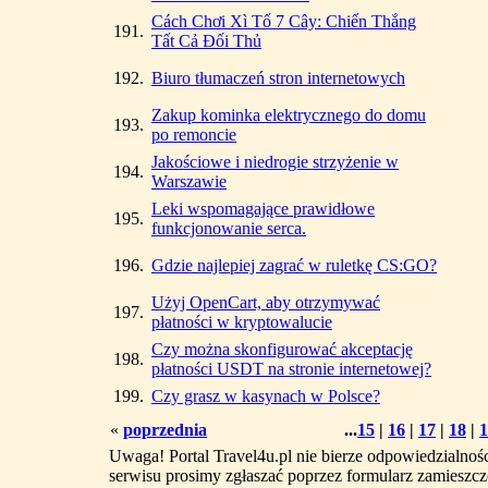
Cách Chơi Xì Tố 7 Cây: Chiến Thắng
191.
Tất Cả Đối Thủ
192.
Biuro tłumaczeń stron internetowych
Zakup kominka elektrycznego do domu
193.
po remoncie
Jakościowe i niedrogie strzyżenie w
194.
Warszawie
Leki wspomagające prawidłowe
195.
funkcjonowanie serca.
196.
Gdzie najlepiej zagrać w ruletkę CS:GO?
Użyj OpenCart, aby otrzymywać
197.
płatności w kryptowalucie
Czy można skonfigurować akceptację
198.
płatności USDT na stronie internetowej?
199.
Czy grasz w kasynach w Polsce?
«
poprzednia
...
15
|
16
|
17
|
18
|
1
Uwaga! Portal Travel4u.pl nie bierze odpowiedzialno
serwisu prosimy zgłaszać poprzez formularz zamieszcz