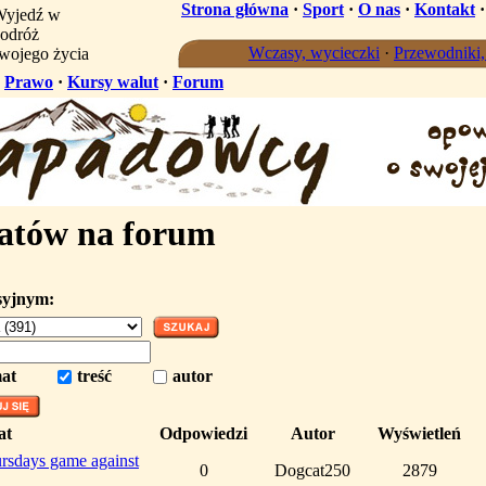
Strona główna
·
Sport
·
O nas
·
Kontakt
yjedź w
odróż
Wczasy, wycieczki
·
Przewodniki
wojego życia
·
Prawo
·
Kursy walut
·
Forum
atów na forum
syjnym:
at
treść
autor
at
Odpowiedzi
Autor
Wyświetleń
ursdays game against
0
Dogcat250
2879