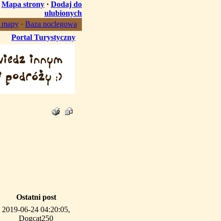
·
Mapa strony
·
Dodaj do
ulubionych
, mapy
·
Baza noclegowa
Portal Turystyczny
Ostatni post
2019-06-24 04:20:05,
Dogcat250