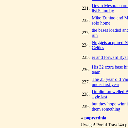
Devin Mesoraco on 
231.
list Saturday
Mike Zunino and Mi
232.
solo home
the bases loaded and
233.
run
Nuggets acquired N
234.
Celtics
235.
er and forward Ryan
His 32 extra base hi
236.
team
The 25-year-old Var
237.
under first-year
Dublin farewelled B
238.
style last
but they hope winni
239.
them something
«
poprzednia
Uwaga! Portal Travel4u.p