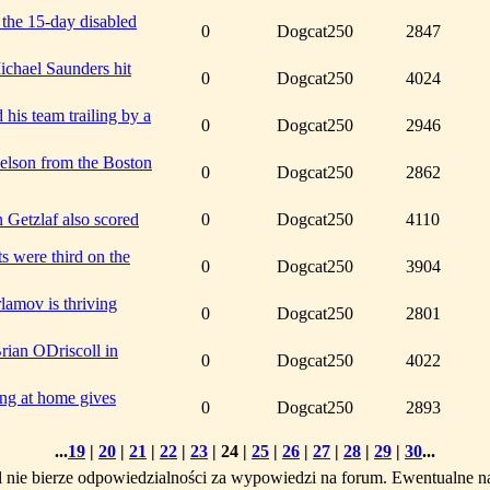
the 15-day disabled
0
Dogcat250
2847
chael Saunders hit
0
Dogcat250
4024
 his team trailing by a
0
Dogcat250
2946
elson from the Boston
0
Dogcat250
2862
 Getzlaf also scored
0
Dogcat250
4110
ts were third on the
0
Dogcat250
3904
lamov is thriving
0
Dogcat250
2801
rian ODriscoll in
0
Dogcat250
4022
ng at home gives
0
Dogcat250
2893
...
19
|
20
|
21
|
22
|
23
|
24
|
25
|
26
|
27
|
28
|
29
|
30
...
l nie bierze odpowiedzialności za wypowiedzi na forum. Ewentualne n