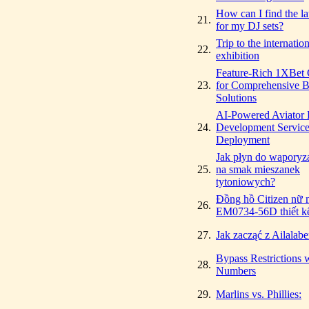
How can I find the lat
21.
for my DJ sets?
Trip to the internatio
22.
exhibition
Feature-Rich 1XBet 
23.
for Comprehensive B
Solutions
AI-Powered Aviator 
24.
Development Service
Deployment
Jak płyn do waporyz
25.
na smak mieszanek
tytoniowych?
Đồng hồ Citizen nữ
26.
EM0734-56D thiết k
27.
Jak zacząć z Ailalab
Bypass Restrictions w
28.
Numbers
29.
Marlins vs. Phillies: