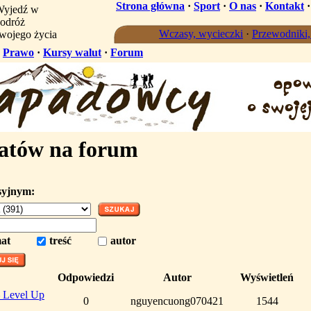
Strona główna
·
Sport
·
O nas
·
Kontakt
yjedź w
odróż
Wczasy, wycieczki
·
Przewodniki
wojego życia
·
Prawo
·
Kursy walut
·
Forum
atów na forum
syjnym:
at
treść
autor
Odpowiedzi
Autor
Wyświetleń
– Level Up
0
nguyencuong070421
1544