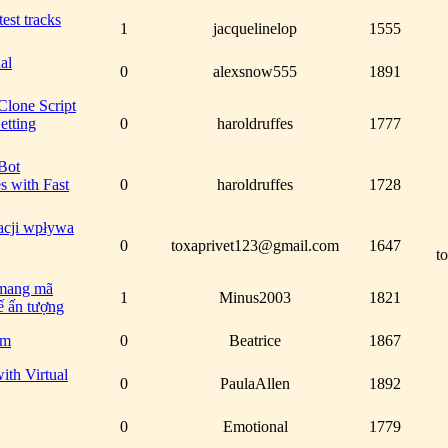
est tracks
1
jacquelinelop
1555
nal
0
alexsnow555
1891
Clone Script
etting
0
haroldruffes
1777
Bot
s with Fast
0
haroldruffes
1728
acji wpływa
0
toxaprivet123@gmail.com
1647
t
 mang mã
1
Minus2003
1821
ế ấn tượng
em
0
Beatrice
1867
ith Virtual
0
PaulaAllen
1892
0
Emotional
1779