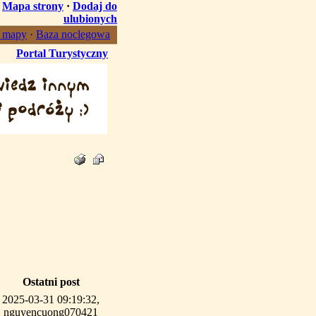
·
Mapa strony
·
Dodaj do
ulubionych
, mapy
·
Baza noclegowa
Portal Turystyczny
Ostatni post
2025-03-31 09:19:32,
nguyencuong070421