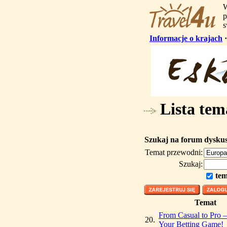
W
p
s
Informacje o krajach
Lista tem
Szukaj na forum dysku
Temat przewodni:
Szukaj:
tem
Temat
From Casual to Pro 
20.
Your Betting Game!