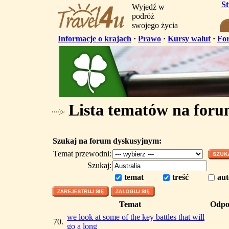
S
Wyjedź w
podróż
swojego życia
Informacje o krajach
·
Prawo
·
Kursy walut
·
Fo
Lista tematów na for
Szukaj na forum dyskusyjnym:
Temat przewodni:
Szukaj:
temat
treść
aut
Temat
Odpo
we look at some of the key battles that will
70.
go a long