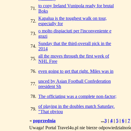
to copy Ireland Vunipola ready for brutal
71.
Boks
Kapalua is the toughest walk on tour,
72.
especially for
o molto dispiaciuti per l'inconveniente e
73.
grazi
Sunday that the third-overall pick in the
74.
2014
all the moves through the first week of
75.
NHL Free
76.
even going to get that right. Miles was in
unced by Asian Football Confederation
77.
president Sh
78.
The officiating was a complete non-factor;
of playing in the doubles match Saturday.
79.
"That obviou
«
poprzednia
...
3
|
4
|
5
|
6
|
7
Uwaga! Portal Travel4u.pl nie bierze odpowiedzialno