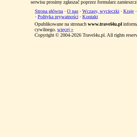
serwisu prosimy zgłaszać poprzez formularz zamieszcz
Strona główna
·
O nas
·
Wczasy, wycieczki
·
Kraje
·
Polityka prywatności
·
Kontakt
Opublikowane na stronach
www.travel4u.pl
informa
cywilnego.
więcej »
Copyright © 2004-2026 Travel4u.pl. All rights reser