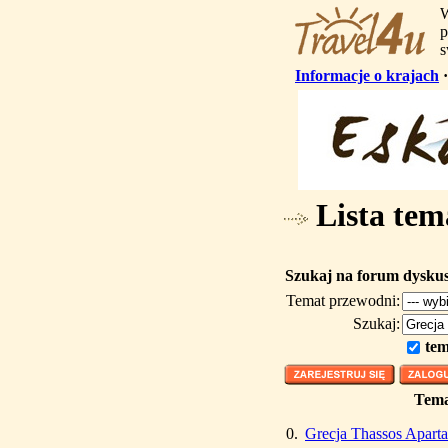
W
p
s
Informacje o krajach
Lista tem
Szukaj na forum dysku
Temat przewodni:
Szukaj:
tem
Tem
0.
Grecja Thassos Apart