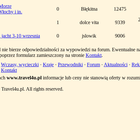
,Morze
0
Błękitna
12475
łochy i in.
1
dolce vita
9339
 jacht 3-10 wrzesnia
0
jslowik
9006
l nie bierze odpowiedzialności za wypowiedzi na forum. Ewentualne n
 poprzez formularz zamieszczony na stronie
Kontakt
.
·
Wczasy, wycieczki
·
Kraje
·
Przewodniki
·
Forum
·
Aktualności
·
Rek
·
Kontakt
ach
www.travel4u.pl
informacje lub ceny nie stanowią oferty w rozu
ravel4u.pl. All rights reserved.