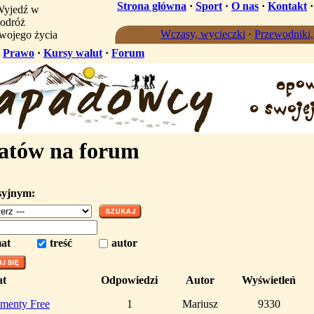
Strona główna
·
Sport
·
O nas
·
Kontakt
yjedź w
odróż
Wczasy, wycieczki
·
Przewodniki
wojego życia
·
Prawo
·
Kursy walut
·
Forum
atów na forum
syjnym:
at
treść
autor
at
Odpowiedzi
Autor
Wyświetleń
amenty Free
1
Mariusz
9330