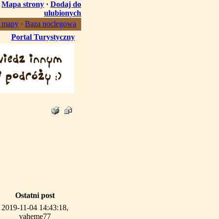
·
Mapa strony
·
Dodaj do
ulubionych
, mapy
·
Baza noclegowa
Portal Turystyczny
Ostatni post
2019-11-04 14:43:18,
vaheme77