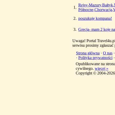
Rejsy-Mazury,Bałtyk
1.
Północne,Chorwacja,W
2.
poszukuję kompana!
3.
Grecja- mam 2 koje na
Uwaga! Portal Travel4u.p
serwisu prosimy zgłaszać
Strona główna
·
O nas
·
Polityka prywatności
Opublikowane na stron
cywilnego.
więcej »
Copyright © 2004-2026 T