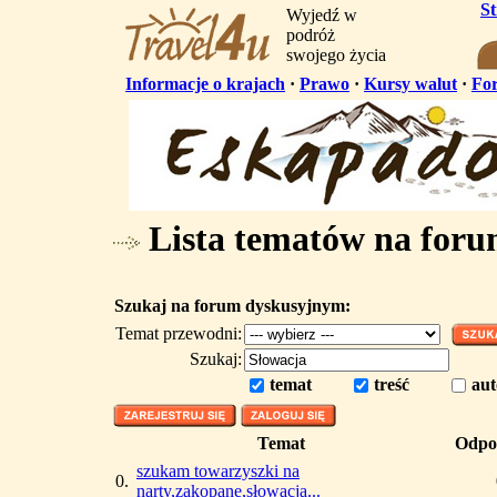
S
Wyjedź w
podróż
swojego życia
Informacje o krajach
·
Prawo
·
Kursy walut
·
Fo
Lista tematów na for
Szukaj na forum dyskusyjnym:
Temat przewodni:
Szukaj:
temat
treść
aut
Temat
Odpo
szukam towarzyszki na
0.
narty,zakopane,słowacja...