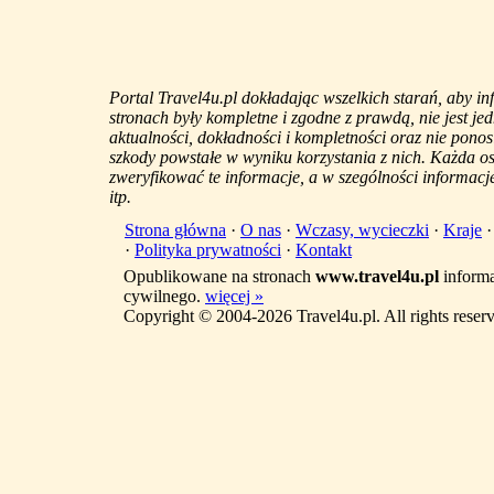
Portal Travel4u.pl dokładając wszelkich starań, aby i
stronach były kompletne i zgodne z prawdą, nie jest j
aktualności, dokładności i kompletności oraz nie ponos
szkody powstałe w wyniku korzystania z nich. Każda 
zweryfikować te informacje, a w szególności informacje
itp.
Strona główna
·
O nas
·
Wczasy, wycieczki
·
Kraje
·
Polityka prywatności
·
Kontakt
Opublikowane na stronach
www.travel4u.pl
informa
cywilnego.
więcej »
Copyright © 2004-2026 Travel4u.pl. All rights reser