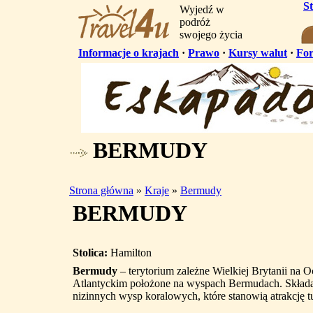
S
Wyjedź w
podróż
swojego życia
Informacje o krajach
·
Prawo
·
Kursy walut
·
Fo
BERMUDY
Strona główna
»
Kraje
»
Bermudy
BERMUDY
Stolica:
Hamilton
Bermudy
– terytorium zależne Wielkiej Brytanii na O
Atlantyckim położone na wyspach Bermudach. Składa 
nizinnych wysp koralowych, które stanowią atrakcję t