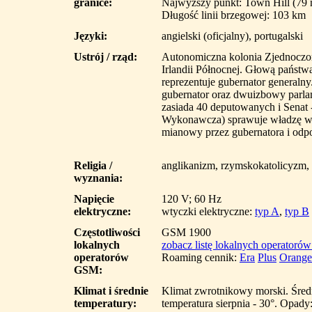
granice:
Najwyższy punkt: Town Hill (79 
Długość linii brzegowej: 103 km
Języki:
angielski (oficjalny), portugalski
Ustrój / rząd:
Autonomiczna kolonia Zjednoczon
Irlandii Północnej. Głową państwa
reprezentuje gubernator general
gubernator oraz dwuizbowy parla
zasiada 40 deputowanych i Senat 
Wykonawcza) sprawuje władzę wyk
mianowy przez gubernatora i odp
Religia /
anglikanizm, rzymskokatolicyzm, 
wyznania:
Napięcie
120 V; 60 Hz
elektryczne:
wtyczki elektryczne:
typ A
,
typ B
Częstotliwości
GSM 1900
lokalnych
zobacz listę lokalnych operatoró
operatorów
Roaming cennik:
Era
Plus
Orange
GSM:
Klimat i średnie
Klimat zwrotnikowy morski. Średn
temperatury:
temperatura sierpnia - 30°. Opad