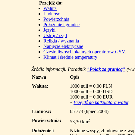
Przejdź do:
Waluta
Ludność
Powierzchnia
Położenie i granice
Języki
Ustrój / rząd
Religia / wyznania
Napięcie elektryczne
Częstotliwości lokalnych operatorów GSM
Klimat i średnie temperatury
Źródło informacji: Poradnik
"Polak za granicą"
(www
Nazwa
Opis
Waluta:
1000 null = 0.00 PLN
1000 null = 0.00 USD
1000 null = 0.00 EUR
»
Przejdź do kalkulatora walut
Ludność:
65 773 (lipiec 2004)
Powierzchnia:
2
53,30 km
Położenie i
Nizinne wyspy, zbudowane z wapi