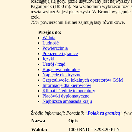
rozciągają się góry, gdzie usytuowany jest najwyższy 
Pagonprick (1850 m). Na wschodnim wybrzeżu rozciąg
reszta wybrzeża jest płaszczysta. W Brunei występuje 
rzek.
75% powierzchni Brunei zajmują lasy równikowe.
Przejdź do:
Waluta
Ludność
Powierzchnia
Położenie i granice
Języki
Ustrój / rząd
Bogactwa naturalne
Napięcie elektryczne
Częstotliwości lokalnych operatorów GSM
Informacje dla kierowców
Klimat i średnie temperatury
Placówki dyplomatyczne
Najbliższa ambasada kraju
Źródło informacji: Poradnik
"Polak za granicą"
(www
Nazwa
Opis
Waluta:
1000 BND = 3293.20 PLN