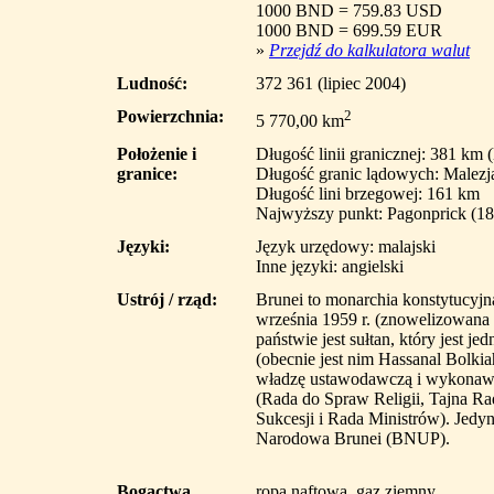
1000 BND = 759.83 USD
1000 BND = 699.59 EUR
»
Przejdź do kalkulatora walut
Ludność:
372 361 (lipiec 2004)
Powierzchnia:
2
5 770,00 km
Położenie i
Długość linii granicznej: 381 km (
granice:
Długość granic lądowych: Malez
Długość lini brzegowej: 161 km
Najwyższy punkt: Pagonprick (1
Języki:
Język urzędowy: malajski
Inne języki: angielski
Ustrój / rząd:
Brunei to monarchia konstytucyjna
września 1959 r. (znowelizowana 
państwie jest sułtan, który jest j
(obecnie jest nim Hassanal Bolkia
władzę ustawodawczą i wykonaw
(Rada do Spraw Religii, Tajna 
Sukcesji i Rada Ministrów). Jedyną
Narodowa Brunei (BNUP).
Bogactwa
ropa naftowa, gaz ziemny