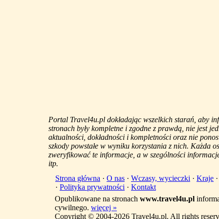
Portal Travel4u.pl dokładając wszelkich starań, aby i
stronach były kompletne i zgodne z prawdą, nie jest j
aktualności, dokładności i kompletności oraz nie ponos
szkody powstałe w wyniku korzystania z nich. Każda 
zweryfikować te informacje, a w szególności informacje
itp.
Strona główna
·
O nas
·
Wczasy, wycieczki
·
Kraje
·
Polityka prywatności
·
Kontakt
Opublikowane na stronach
www.travel4u.pl
informa
cywilnego.
więcej »
Copyright © 2004-2026 Travel4u.pl. All rights reser