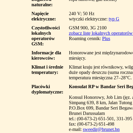
naturalne:
Napięcie
240 V; 50 Hz
elektryczne:
wtyczki elektryczne:
typ G
Częstotliwości
GSM 900, 3G 2100
lokalnych
zobacz listę lokalnych operatoró
operatorów
Roaming cennik:
Plus
GSM:
Informacje dla
Honorowane jest międzynarodowe
kierowców:
miesięcy.
Klimat i średnie
Klimat kraju jest równikowy, wil
temperatury:
duże opady deszczu (suma roczn
temperatura miesięczna 27–28°C.
Placówki
Konsulat RP w Bandar Seri B
dyplomatyczne:
Konsul Honorowy, Job Lim (jęz. a
Simpang 639, 8 km, Jalan Tutong
P.O.Box 699, Bandar Seri Bega
Brunei Darussalam
tel.: (00-673-2) 651-501, 331-395
fax: (00-673-2) 651-498
e-mail:
sweedir@brunet.bn