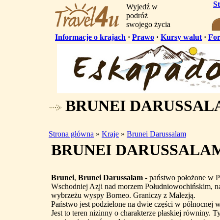
S
Wyjedź w
podróż
swojego życia
Informacje o krajach
·
Prawo
·
Kursy walut
·
Fo
BRUNEI DARUSSAL
Strona główna
»
Kraje
»
Brunei Darussalam
BRUNEI DARUSSALA
Brunei
,
Brunei Darussalam
- państwo położone w 
Wschodniej Azji nad morzem Południowochińskim, 
wybrzeżu wyspy Borneo. Graniczy z Malezją.
Państwo jest podzielone na dwie części w północnej 
Jest to teren nizinny o charakterze płaskiej równiny. 