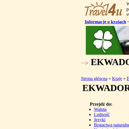
W
p
s
Informacje o krajach
EKWAD
Strona główna
»
Kraje
»
EKWADO
Przejdź do:
Waluta
Ludność
Języki
Bogactwa naturaln