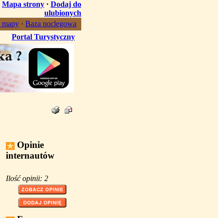
·
Mapa strony
·
Dodaj do
ulubionych
, mapy
·
Baza noclegowa
Portal Turystyczny
Opinie
internautów
Ilość opinii: 2