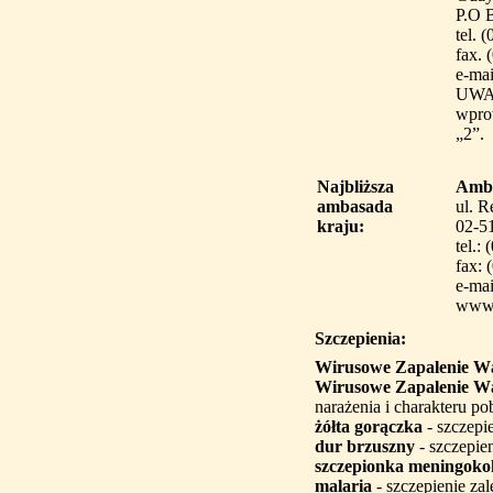
P.O 
tel. 
fax. 
e-ma
UWAG
wpro
„2”.
Najbliższa
Amba
ambasada
ul. R
kraju:
02-5
tel.:
fax: 
e-mai
www
Szczepienia:
Wirusowe Zapalenie W
Wirusowe Zapalenie W
narażenia i charakteru poby
żółta gorączka
- szczepi
dur brzuszny
- szczepie
szczepionka meningok
malaria
- szczepienie zal