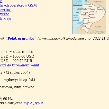
ne
kalnych operatorów GSM
erowców
tyczne
a kraju
dnik
"Polak za granicą"
(www.msz.gov.pl)
zmodyfikowano: 2022-11-0
 USD = 4334.10 PLN
 USD = 1000.00 USD
 USD = 920.72 EUR
ejdź do kalkulatora walut
2 742 (lipiec 2004)
k urzędowy: hiszpański
naftowa, ryby, drewno
V; 60 Hz
ki elektryczne:
typ A
,
typ B