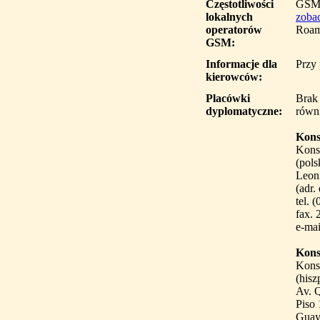
Częstotliwości
GSM
lokalnych
zobac
operatorów
Roam
GSM:
Informacje dla
Przy
kierowców:
Placówki
Brak
dyplomatyczne:
równ
Kons
Kons
(pols
Leoni
(adr.
tel. 
fax.
e-mai
Kons
Kons
(hisz
Av. Q
Piso 
Guay