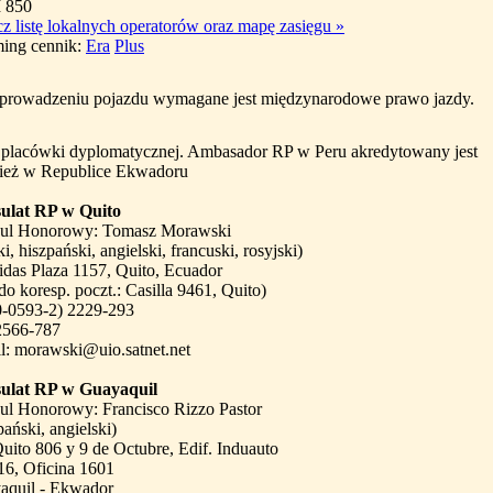
 850
z listę lokalnych operatorów oraz mapę zasięgu
»
ing cennik:
Era
Plus
 prowadzeniu pojazdu wymagane jest międzynarodowe prawo jazdy.
 placówki dyplomatycznej. Ambasador RP w Peru akredytowany jest
ież w Republice Ekwadoru
ulat RP w Quito
ul Honorowy: Tomasz Morawski
ki, hiszpański, angielski, francuski, rosyjski)
das Plaza 1157, Quito, Ecuador
 do koresp. poczt.: Casilla 9461, Quito)
(0-0593-2) 2229-293
 2566-787
l: morawski@uio.satnet.net
ulat RP w Guayaquil
ul Honorowy: Francisco Rizzo Pastor
pański, angielski)
uito 806 y 9 de Octubre, Edif. Induauto
16, Oficina 1601
aquil - Ekwador