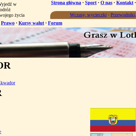
Strona główna
·
Sport
·
O nas
·
Kontakt
yjedź w
odróż
Wczasy, wycieczki
·
Przewodniki
wojego życia
·
Prawo
·
Kursy walut
·
Forum
OR
Ekwador
R
e