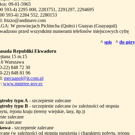
Box: 09-01-5965
(00 593-4) 2295 000, 2283751, 2291297, 2294695
(00 593-4) 2284 552, 2280153
il: frizzo@andinave.com
A: W prowincjach Pichincha (Quito) i Guayas (Guayaquil)
wadzono przed wszystkimi numerami telefonów miejscowych cyfrę
^
spis
^
do góry
sada Republiki Ekwadoru
ejtana 15 m.15
16 Warszawa
 (0-22) 848 72 30
(0-22) 848 81 96
l:
mecuapol@it.com.pl
:
www.mmrree.gov.ec
ątroby typu A
- szczepienie zalecane
ątroby typu B
- szczepienie zalecane (w zależności od stopnia
tu, rejonu kraju (tereny wiejskie, lasy, itp.))
enie zalecane
nie zalecane
okowa
- szczepienie zalecane
ecane (w zależności od stopnia narażenia i charakteru pobytu, rejonu