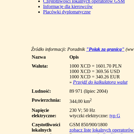
Częstotliwości lokalnych operatorów GSM
Informacje dla kierowców
Placówki dyplomatyczne
Źródło informacji: Poradnik
"Polak za granicą"
(www
Nazwa
Opis
Waluta:
1000 XCD = 1601.70 PLN
1000 XCD = 369.56 USD
1000 XCD = 340.26 EUR
»
Przejdź do kalkulatora walut
Ludność:
89 971 (lipiec 2004)
Powierzchnia:
2
344,00 km
Napięcie
230 V; 50 Hz
elektryczne:
wtyczki elektryczne:
typ G
Częstotliwości
GSM 850/900/1800
lokalnych
zobacz listę lokalnych operatoró