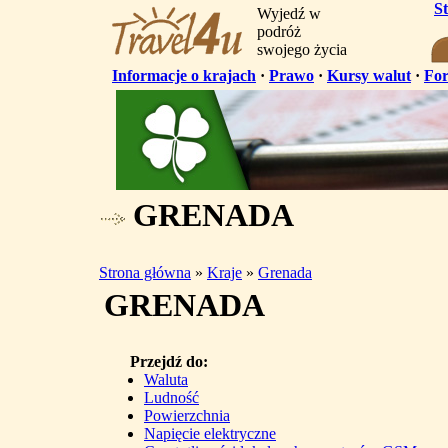
S
Wyjedź w
podróż
swojego życia
Informacje o krajach
·
Prawo
·
Kursy walut
·
Fo
GRENADA
Strona główna
»
Kraje
»
Grenada
GRENADA
Przejdź do:
Waluta
Ludność
Powierzchnia
Napięcie elektryczne