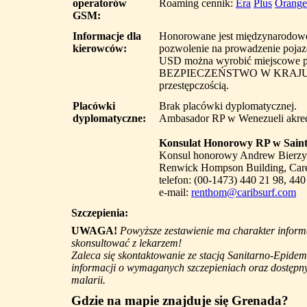
operatorów
Roaming cennik:
Era
Plus
Orange
GSM:
Informacje dla
Honorowane jest międzynarodowe
kierowców:
pozwolenie na prowadzenie pojaz
USD można wyrobić miejscowe pr
BEZPIECZEŃSTWO W KRAJU. Ni
przestępczością.
Placówki
Brak placówki dyplomatycznej.
dyplomatyczne:
Ambasador RP w Wenezueli akred
Konsulat Honorowy RP w Saint
Konsul honorowy Andrew Bierzyns
Renwick Hompson Building, Care
telefon: (00-1473) 440 21 98, 440
e-mail:
renthom@caribsurf.com
Szczepienia:
UWAGA!
Powyższe zestawienie ma charakter informa
skonsultować z lekarzem!
Zaleca się skontaktowanie ze stacją Sanitarno-Epidem
informacji o wymaganych szczepieniach oraz dostępny
malarii.
Gdzie na mapie znajduje się Grenada?