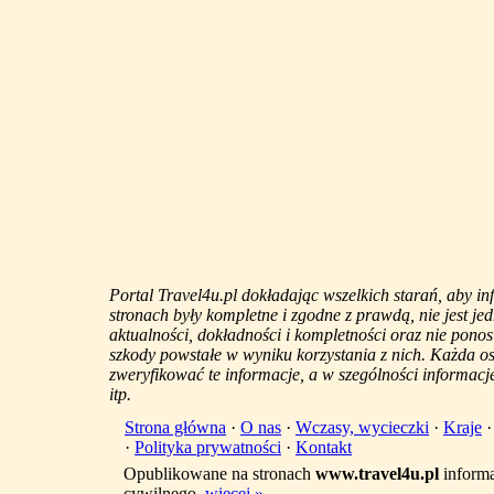
Portal Travel4u.pl dokładając wszelkich starań, aby i
stronach były kompletne i zgodne z prawdą, nie jest j
aktualności, dokładności i kompletności oraz nie ponos
szkody powstałe w wyniku korzystania z nich. Każda 
zweryfikować te informacje, a w szególności informacje
itp.
Strona główna
·
O nas
·
Wczasy, wycieczki
·
Kraje
·
Polityka prywatności
·
Kontakt
Opublikowane na stronach
www.travel4u.pl
informa
cywilnego.
więcej »