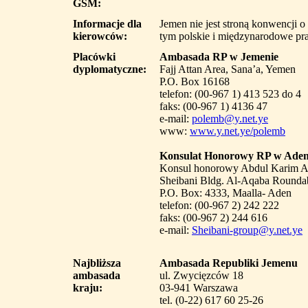
GSM:
Informacje dla
Jemen nie jest stroną konwencji 
kierowców:
tym polskie i międzynarodowe pra
Placówki
Ambasada RP w Jemenie
dyplomatyczne:
Fajj Attan Area, Sana’a, Yemen
P.O. Box 16168
telefon: (00-967 1) 413 523 do 4
faks: (00-967 1) 4136 47
e-mail:
polemb@y.net.ye
www:
www.y.net.ye/polemb
Konsulat Honorowy RP w Aden
Konsul honorowy Abdul Karim Alsh
Sheibani Bldg. Al-Aqaba Rounda
P.O. Box: 4333, Maalla- Aden
telefon: (00-967 2) 242 222
faks: (00-967 2) 244 616
e-mail:
Sheibani-group@y.net.ye
Najbliższa
Ambasada Republiki Jemenu
ambasada
ul. Zwycięzców 18
kraju:
03-941 Warszawa
tel. (0-22) 617 60 25-26