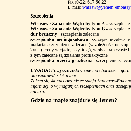
fax (0-22) 617 60 22
E-mail:
warsaw@yemen-embassy.
Szczepienia:
Wirusowe Zapalenie Wątroby typu A
- szczepienie
Wirusowe Zapalenie Wątroby typu B
- szczepienie
dur brzuszny
- szczepienie zalecane
szczepionka meningokokowa
- szczepienie zalecane
malaria
- szczepienie zalecane (w zależności od stopn
kraju (tereny wiejskie, lasy, itp.)), w obecnym czasie 
z tym zalecane są działania profilaktyczne
szczepionka przeciw gruźliczna
- szczepienie zaleca
UWAGA!
Powyższe zestawienie ma charakter informa
skonsultować z lekarzem!
Zaleca się skontaktowanie ze stacją Sanitarno-Epidem
informacji o wymaganych szczepieniach oraz dostępny
malarii.
Gdzie na mapie znajduje się Jemen?