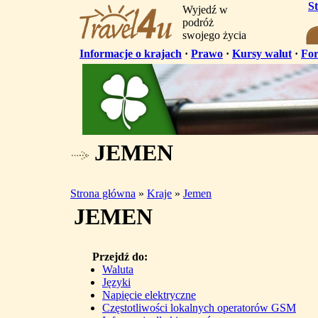
S
Wyjedź w
podróż
swojego życia
Informacje o krajach
·
Prawo
·
Kursy walut
·
Fo
JEMEN
Strona główna
»
Kraje
»
Jemen
JEMEN
Przejdź do:
Waluta
Języki
Napięcie elektryczne
Częstotliwości lokalnych operatorów GSM