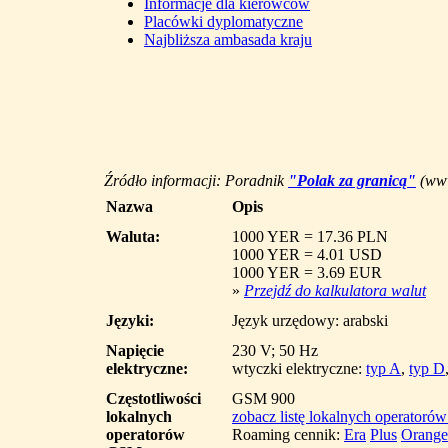
Informacje dla kierowców
Placówki dyplomatyczne
Najbliższa ambasada kraju
Źródło informacji: Poradnik
"Polak za granicą"
(www
Nazwa
Opis
Waluta:
1000 YER = 17.36 PLN
1000 YER = 4.01 USD
1000 YER = 3.69 EUR
»
Przejdź do kalkulatora walut
Języki:
Język urzędowy: arabski
Napięcie
230 V; 50 Hz
elektryczne:
wtyczki elektryczne:
typ A
,
typ D
Częstotliwości
GSM 900
lokalnych
zobacz listę lokalnych operatoró
operatorów
Roaming cennik:
Era
Plus
Orange