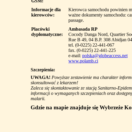
GSM:
Informacje dla
Kierowca samochodu powinien mi
kierowców:
ważne dokumenty samochodu: carte
passage.
Placówki
Ambasada RP
dyplomatyczne:
Cocody Danga Nord, Quartier S
Rue B 49, 04 B.P. 308 Abidjan 04
tel. (0-0225) 22-441-067
fax. (0-0225) 22-441-225
e-mail:
polska@globeaccess.net
www.polamb.ci
Szczepienia:
UWAGA!
Powyższe zestawienie ma charakter informa
skonsultować z lekarzem!
Zaleca się skontaktowanie ze stacją Sanitarno-Epidem
informacji o wymaganych szczepieniach oraz dostępny
malarii.
Gdzie na mapie znajduje się Wybrzeże Ko