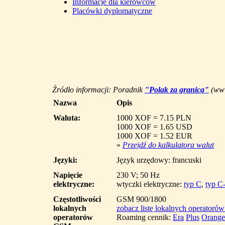
Informacje dla kierowców
Placówki dyplomatyczne
Źródło informacji: Poradnik
"Polak za granicą"
(www
Nazwa
Opis
Waluta:
1000 XOF = 7.15 PLN
1000 XOF = 1.65 USD
1000 XOF = 1.52 EUR
»
Przejdź do kalkulatora walut
Języki:
Język urzędowy: francuski
Napięcie
230 V; 50 Hz
elektryczne:
wtyczki elektryczne:
typ C
,
typ C
Częstotliwości
GSM 900/1800
lokalnych
zobacz listę lokalnych operatoró
operatorów
Roaming cennik:
Era
Plus
Orange