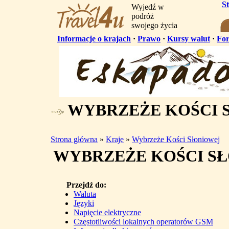
S
Wyjedź w
podróż
swojego życia
Informacje o krajach
·
Prawo
·
Kursy walut
·
Fo
WYBRZEŻE KOŚCI 
Strona główna
»
Kraje
»
Wybrzeże Kości Słoniowej
WYBRZEŻE KOŚCI S
Przejdź do:
Waluta
Języki
Napięcie elektryczne
Częstotliwości lokalnych operatorów GSM