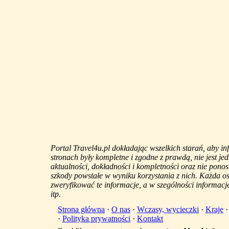
Portal Travel4u.pl dokładając wszelkich starań, aby i
stronach były kompletne i zgodne z prawdą, nie jest j
aktualności, dokładności i kompletności oraz nie ponos
szkody powstałe w wyniku korzystania z nich. Każda 
zweryfikować te informacje, a w szególności informacje
itp.
Strona główna
·
O nas
·
Wczasy, wycieczki
·
Kraje
·
Polityka prywatności
·
Kontakt