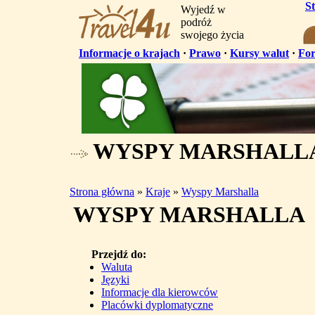
S
Wyjedź w
podróż
swojego życia
Informacje o krajach
·
Prawo
·
Kursy walut
·
Fo
WYSPY MARSHALL
Strona główna
»
Kraje
»
Wyspy Marshalla
WYSPY MARSHALLA
Przejdź do:
Waluta
Języki
Informacje dla kierowców
Placówki dyplomatyczne