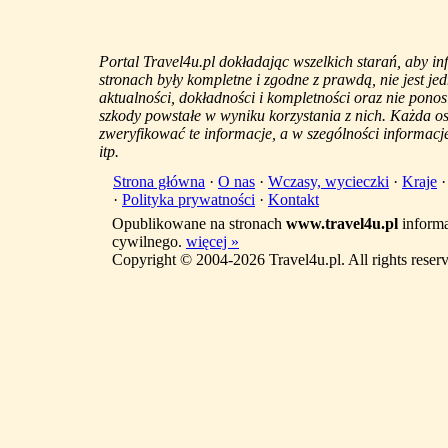
Portal Travel4u.pl dokładając wszelkich starań, aby i
stronach były kompletne i zgodne z prawdą, nie jest j
aktualności, dokładności i kompletności oraz nie ponos
szkody powstałe w wyniku korzystania z nich. Każda 
zweryfikować te informacje, a w szególności informacje
itp.
Strona główna
·
O nas
·
Wczasy, wycieczki
·
Kraje
·
Polityka prywatności
·
Kontakt
Opublikowane na stronach
www.travel4u.pl
informa
cywilnego.
więcej »
Copyright © 2004-2026 Travel4u.pl. All rights reser