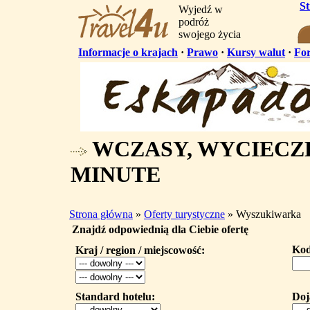
S
Wyjedź w
podróż
swojego życia
Informacje o krajach
·
Prawo
·
Kursy walut
·
Fo
WCZASY, WYCIECZK
MINUTE
Strona główna
»
Oferty turystyczne
» Wyszukiwarka
Znajdź odpowiednią dla Ciebie ofertę
Kod
Kraj / region / miejscowość:
Standard hotelu:
Doj