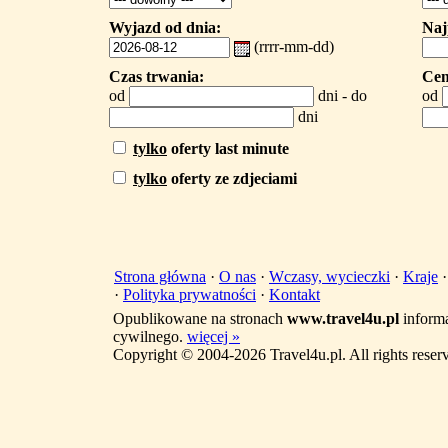
Wyjazd od dnia:
Naj
(rrrr-mm-dd)
Czas trwania:
Cen
od
dni - do
od
dni
tylko
oferty last minute
tylko
oferty ze zdjeciami
Strona główna
·
O nas
·
Wczasy, wycieczki
·
Kraje
·
Polityka prywatności
·
Kontakt
Opublikowane na stronach
www.travel4u.pl
informa
cywilnego.
więcej »
Copyright © 2004-2026 Travel4u.pl. All rights reser