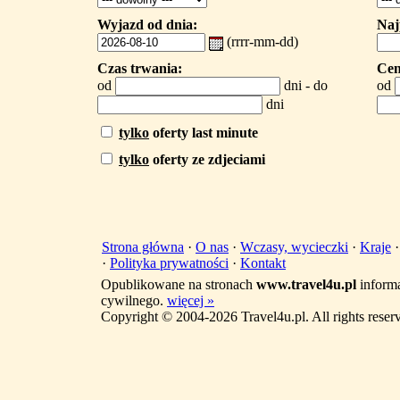
Wyjazd od dnia:
Naj
(rrrr-mm-dd)
Czas trwania:
Cen
od
dni - do
od
dni
tylko
oferty last minute
tylko
oferty ze zdjeciami
Strona główna
·
O nas
·
Wczasy, wycieczki
·
Kraje
·
Polityka prywatności
·
Kontakt
Opublikowane na stronach
www.travel4u.pl
informa
cywilnego.
więcej »
Copyright © 2004-2026 Travel4u.pl. All rights reser