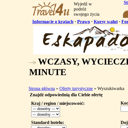
S
Wyjedź w
podróż
swojego życia
Informacje o krajach
·
Prawo
·
Kursy walut
·
Fo
WCZASY, WYCIECZK
MINUTE
Strona główna
»
Oferty turystyczne
» Wyszukiwarka
Znajdź odpowiednią dla Ciebie ofertę
Kod
Kraj / region / miejscowość:
Standard hotelu:
Doj