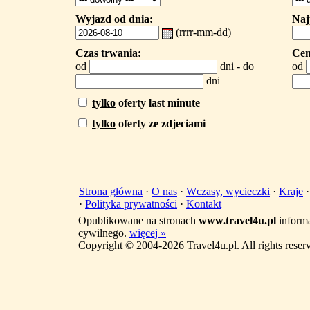
Wyjazd od dnia:
Naj
(rrrr-mm-dd)
Czas trwania:
Cen
od
dni - do
od
dni
tylko
oferty last minute
tylko
oferty ze zdjeciami
Strona główna
·
O nas
·
Wczasy, wycieczki
·
Kraje
·
Polityka prywatności
·
Kontakt
Opublikowane na stronach
www.travel4u.pl
informa
cywilnego.
więcej »
Copyright © 2004-2026 Travel4u.pl. All rights reser