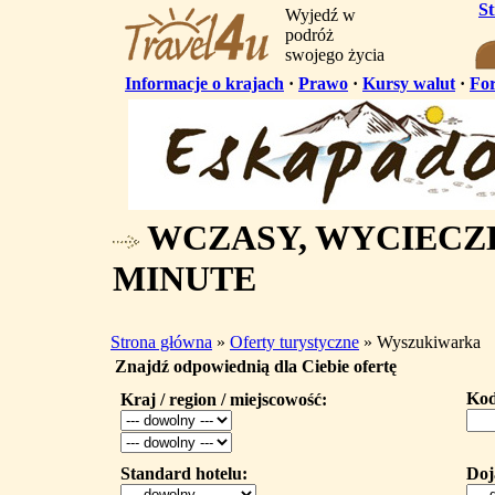
S
Wyjedź w
podróż
swojego życia
Informacje o krajach
·
Prawo
·
Kursy walut
·
Fo
WCZASY, WYCIECZK
MINUTE
Strona główna
»
Oferty turystyczne
» Wyszukiwarka
Znajdź odpowiednią dla Ciebie ofertę
Kod
Kraj / region / miejscowość:
Standard hotelu:
Doj