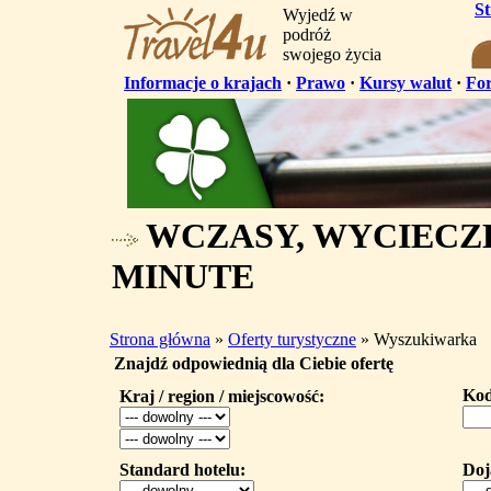
S
Wyjedź w
podróż
swojego życia
Informacje o krajach
·
Prawo
·
Kursy walut
·
Fo
WCZASY, WYCIECZK
MINUTE
Strona główna
»
Oferty turystyczne
» Wyszukiwarka
Znajdź odpowiednią dla Ciebie ofertę
Kod
Kraj / region / miejscowość:
Standard hotelu:
Doj