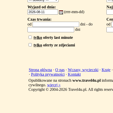
Wyjazd od dnia:
Naj
(rrrr-mm-dd)
Czas trwania:
Cen
od
dni - do
od
dni
tylko
oferty last minute
tylko
oferty ze zdjeciami
Strona główna
·
O nas
·
Wczasy, wycieczki
·
Kraje
·
Polityka prywatności
·
Kontakt
Opublikowane na stronach
www.travel4u.pl
informa
cywilnego.
więcej »
Copyright © 2004-2026 Travel4u.pl. All rights reser