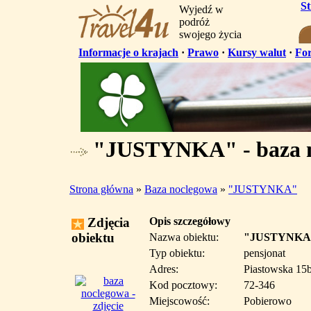
S
Wyjedź w
podróż
swojego życia
Informacje o krajach
·
Prawo
·
Kursy walut
·
Fo
"JUSTYNKA" - baza n
Strona główna
»
Baza noclegowa
»
"JUSTYNKA"
Zdjęcia
Opis szczegółowy
obiektu
Nazwa obiektu:
"JUSTYNKA
Typ obiektu:
pensjonat
Adres:
Piastowska 15
Kod pocztowy:
72-346
Miejscowość:
Pobierowo