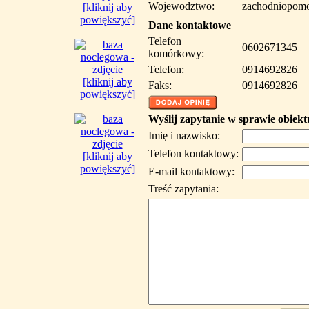
Wojewodztwo:
zachodniopomo
[kliknij aby
powiększyć]
Dane kontaktowe
Telefon
0602671345
komórkowy:
Telefon:
0914692826
[kliknij aby
Faks:
0914692826
powiększyć]
Wyślij zapytanie w sprawie obiekt
Imię i nazwisko:
Telefon kontaktowy:
[kliknij aby
powiększyć]
E-mail kontaktowy:
Treść zapytania: