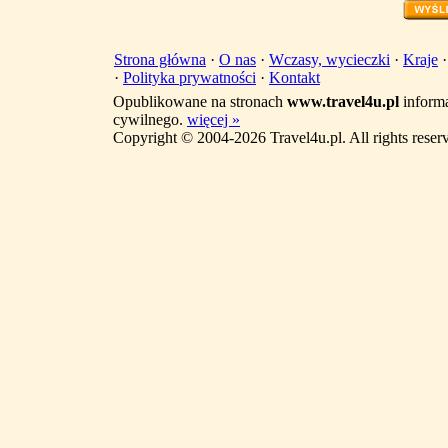
Strona główna
·
O nas
·
Wczasy, wycieczki
·
Kraje
·
Polityka prywatności
·
Kontakt
Opublikowane na stronach
www.travel4u.pl
informa
cywilnego.
więcej »
Copyright © 2004-2026 Travel4u.pl. All rights reser