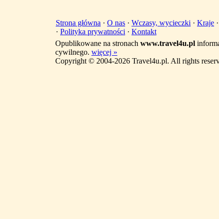
Strona główna
·
O nas
·
Wczasy, wycieczki
·
Kraje
·
Polityka prywatności
·
Kontakt
Opublikowane na stronach
www.travel4u.pl
informa
cywilnego.
więcej »
Copyright © 2004-2026 Travel4u.pl. All rights reser