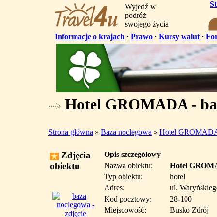
S
Wyjedź w
podróż
swojego życia
Informacje o krajach
·
Prawo
·
Kursy walut
·
Fo
Hotel GROMADA - baz
Strona główna
»
Baza noclegowa
»
Hotel GROMAD
Zdjęcia
Opis szczegółowy
obiektu
Nazwa obiektu:
Hotel GRO
Typ obiektu:
hotel
Adres:
ul. Waryńskieg
Kod pocztowy:
28-100
Miejscowość:
Busko Zdrój