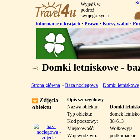
S
Wyjedź w
podróż
swojego życia
Informacje o krajach
·
Prawo
·
Kursy walut
·
Fo
Domki letniskowe - ba
Strona główna
»
Baza noclegowa
»
Domki letniskowe
Zdjęcia
Opis szczegółowy
obiektu
Nazwa obiektu:
Domki letnis
Typ obiektu:
domek letnisk
Kod pocztowy:
38-613
Miejscowość:
Wołkowyja
Wojewodztwo:
podkarpackie