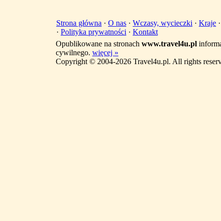
Strona główna
·
O nas
·
Wczasy, wycieczki
·
Kraje
·
Polityka prywatności
·
Kontakt
Opublikowane na stronach
www.travel4u.pl
informa
cywilnego.
więcej »
Copyright © 2004-2026 Travel4u.pl. All rights reser