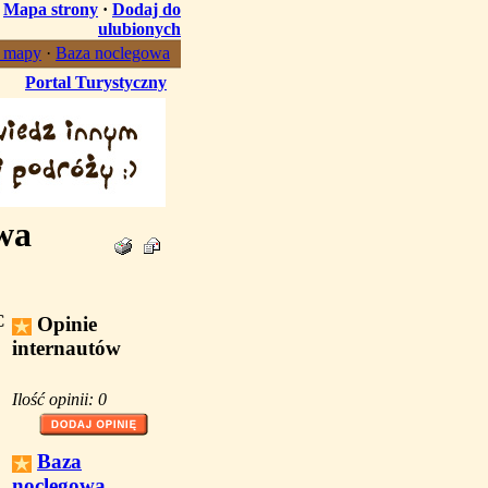
·
Mapa strony
·
Dodaj do
ulubionych
, mapy
·
Baza noclegowa
Portal Turystyczny
owa
C
Opinie
internautów
Ilość opinii: 0
Baza
noclegowa