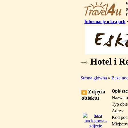
W
p
s
Informacje o krajach
Hotel i R
Strona główna
»
Baza no
Zdjęcia
Opis sz
obiektu
Nazwa o
Typ obie
Adres:
Kod poc
Miejsco