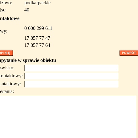
ztwo:
podkarpackie
jsc:
40
ntaktowe
0 600 299 611
wy:
17 857 77 47
17 857 77 64
apytanie w sprawie obiektu
azwisko:
kontaktowy:
ontaktowy:
pytania: