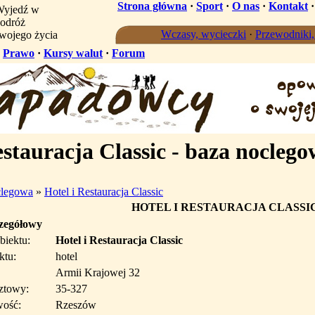
Strona główna
·
Sport
·
O nas
·
Kontakt
yjedź w
odróż
Wczasy, wycieczki
·
Przewodniki
wojego życia
·
Prawo
·
Kursy walut
·
Forum
estauracja Classic - baza nocleg
clegowa
»
Hotel i Restauracja Classic
HOTEL I RESTAURACJA CLASSI
czegółowy
biektu:
Hotel i Restauracja Classic
ktu:
hotel
Armii Krajowej 32
ztowy:
35-327
wość:
Rzeszów