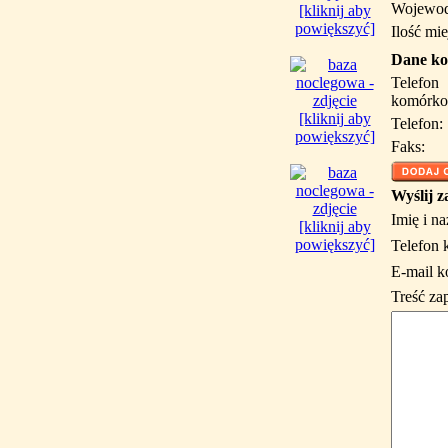
Wojewod
[kliknij aby
powiększyć]
Ilość mie
Dane ko
Telefon
komórko
[kliknij aby
Telefon:
powiększyć]
Faks:
Wyślij z
Imię i n
[kliknij aby
powiększyć]
Telefon 
E-mail k
Treść za