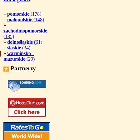
»
pomorskie
(178)
»
małopolskie
(148)
»
zachodniopomorskie
(135)
»
dolnośląskie
(61)
»
śląskie
(34)
»
warmińsko -
mazurskie
(29)
Partnerzy