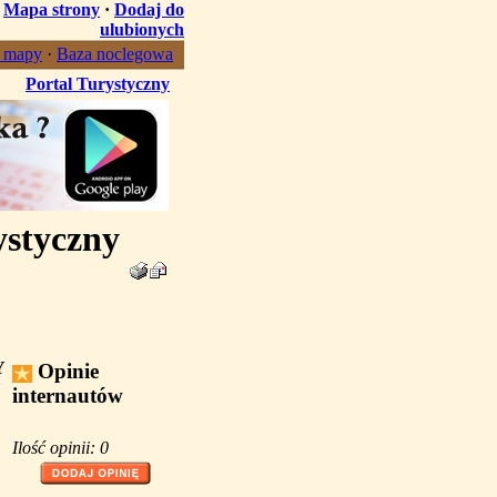
·
Mapa strony
·
Dodaj do
ulubionych
, mapy
·
Baza noclegowa
Portal Turystyczny
ystyczny
Y
Opinie
internautów
Ilość opinii: 0