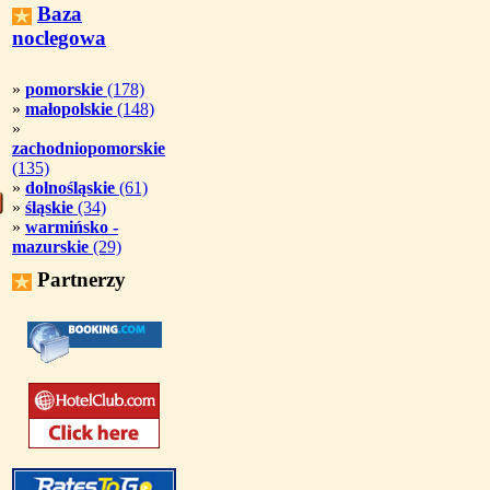
Baza
noclegowa
»
pomorskie
(178)
»
małopolskie
(148)
»
zachodniopomorskie
(135)
»
dolnośląskie
(61)
»
śląskie
(34)
»
warmińsko -
mazurskie
(29)
Partnerzy