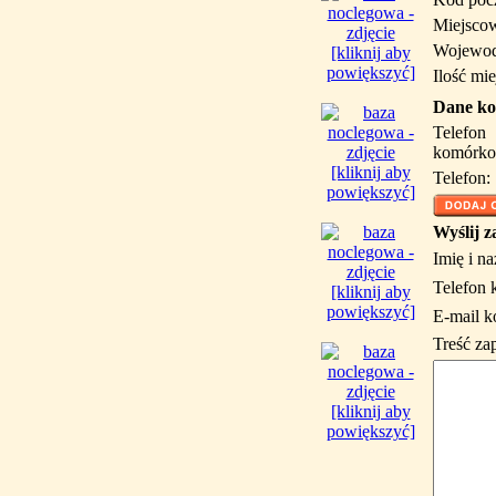
Miejsco
Wojewod
[kliknij aby
powiększyć]
Ilość mie
Dane ko
Telefon
komórko
[kliknij aby
Telefon:
powiększyć]
Wyślij z
Imię i n
Telefon 
[kliknij aby
powiększyć]
E-mail k
Treść za
[kliknij aby
powiększyć]