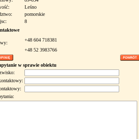
wość:
Leśno
ztwo:
pomorskie
jsc:
8
ntaktowe
+48 604 718381
wy:
+48 52 3983766
apytanie w sprawie obiektu
azwisko:
kontaktowy:
ontaktowy:
pytania: