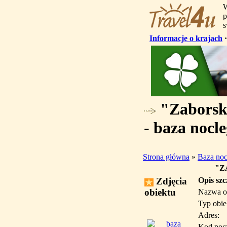
W
p
s
Informacje o krajach
"Zaborski
- baza nocl
Strona główna
»
Baza no
"Z
Zdjęcia
Opis sz
obiektu
Nazwa o
Typ obie
Adres:
Kod poc