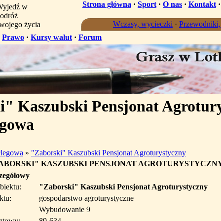
Strona główna
·
Sport
·
O nas
·
Kontakt
yjedź w
odróż
Wczasy, wycieczki
·
Przewodniki
wojego życia
·
Prawo
·
Kursy walut
·
Forum
" Kaszubski Pensjonat Agrotur
egowa
clegowa
»
"Zaborski" Kaszubski Pensjonat Agroturystyczny
ABORSKI" KASZUBSKI PENSJONAT AGROTURYSTYCZN
czegółowy
biektu:
"Zaborski" Kaszubski Pensjonat Agroturystyczny
ktu:
gospodarstwo agroturystyczne
Wybudowanie 9
ztowy:
89-634