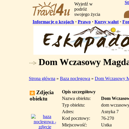
S
Wyjedź w
podróż
swojego życia
Informacje o krajach
·
Prawo
·
Kursy walut
·
Fo
Dom Wczasowy Magda I
Strona główna
»
Baza noclegowa
»
Dom Wczasowy M
Zdjęcia
Opis szczegółowy
obiektu
Nazwa obiektu:
Dom Wczasow
Typ obiektu:
dom wczasow
Adres:
Asnyka 7
Kod pocztowy:
76-270
Miejscowość:
Ustka