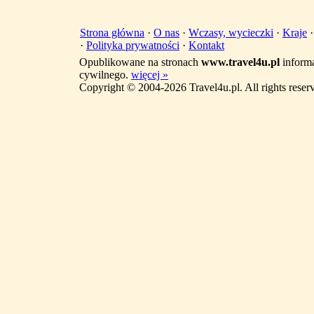
Strona główna
·
O nas
·
Wczasy, wycieczki
·
Kraje
·
Polityka prywatności
·
Kontakt
Opublikowane na stronach
www.travel4u.pl
informa
cywilnego.
więcej »
Copyright © 2004-2026 Travel4u.pl. All rights reser