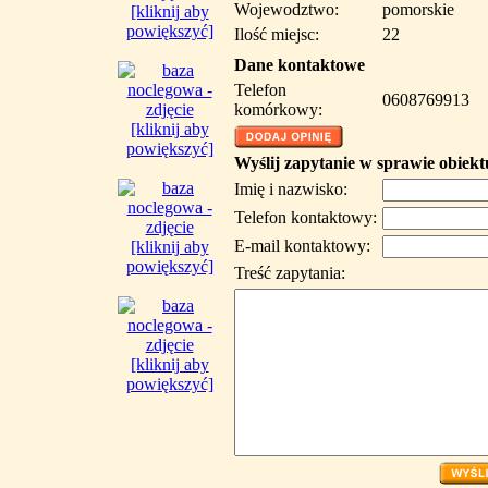
Wojewodztwo:
pomorskie
[kliknij aby
powiększyć]
Ilość miejsc:
22
Dane kontaktowe
Telefon
0608769913
komórkowy:
[kliknij aby
powiększyć]
Wyślij zapytanie w sprawie obiekt
Imię i nazwisko:
Telefon kontaktowy:
E-mail kontaktowy:
[kliknij aby
powiększyć]
Treść zapytania:
[kliknij aby
powiększyć]