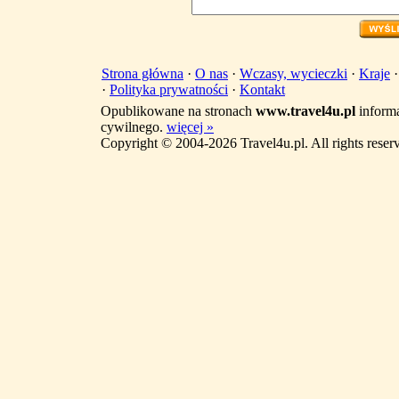
Strona główna
·
O nas
·
Wczasy, wycieczki
·
Kraje
·
Polityka prywatności
·
Kontakt
Opublikowane na stronach
www.travel4u.pl
informa
cywilnego.
więcej »
Copyright © 2004-2026 Travel4u.pl. All rights reser