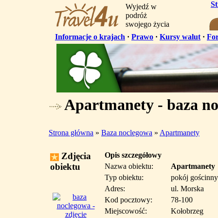
S
Wyjedź w
podróż
swojego życia
Informacje o krajach
·
Prawo
·
Kursy walut
·
Fo
Apartmanety - baza n
Strona główna
»
Baza noclegowa
»
Apartmanety
Zdjęcia
Opis szczegółowy
obiektu
Nazwa obiektu:
Apartmanety
Typ obiektu:
pokój gościnny
Adres:
ul. Morska
Kod pocztowy:
78-100
Miejscowość:
Kołobrzeg