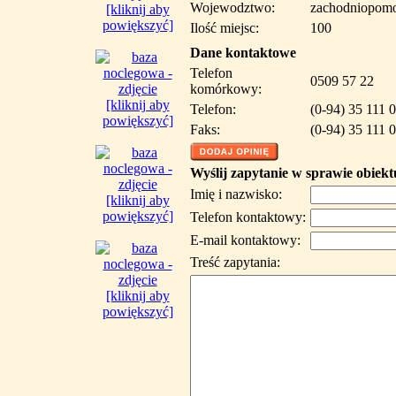
Wojewodztwo:
zachodniopomo
[kliknij aby
powiększyć]
Ilość miejsc:
100
Dane kontaktowe
Telefon
0509 57 22
komórkowy:
[kliknij aby
Telefon:
(0-94) 35 111 
powiększyć]
Faks:
(0-94) 35 111 
Wyślij zapytanie w sprawie obiekt
Imię i nazwisko:
[kliknij aby
powiększyć]
Telefon kontaktowy:
E-mail kontaktowy:
Treść zapytania:
[kliknij aby
powiększyć]