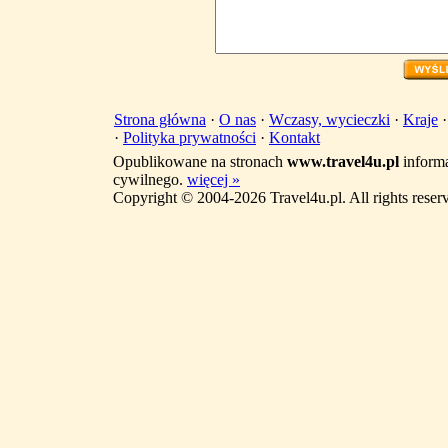
Strona główna
·
O nas
·
Wczasy, wycieczki
·
Kraje
·
Polityka prywatności
·
Kontakt
Opublikowane na stronach
www.travel4u.pl
informa
cywilnego.
więcej »
Copyright © 2004-2026 Travel4u.pl. All rights reser