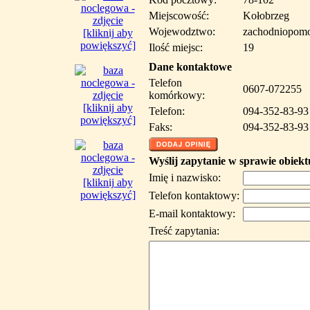
Miejscowość:
Kołobrzeg
Wojewodztwo:
zachodniopomo
[kliknij aby
powiększyć]
Ilość miejsc:
19
Dane kontaktowe
Telefon
0607-072255
komórkowy:
[kliknij aby
Telefon:
094-352-83-93
powiększyć]
Faks:
094-352-83-93
Wyślij zapytanie w sprawie obiekt
Imię i nazwisko:
[kliknij aby
powiększyć]
Telefon kontaktowy:
E-mail kontaktowy:
Treść zapytania: