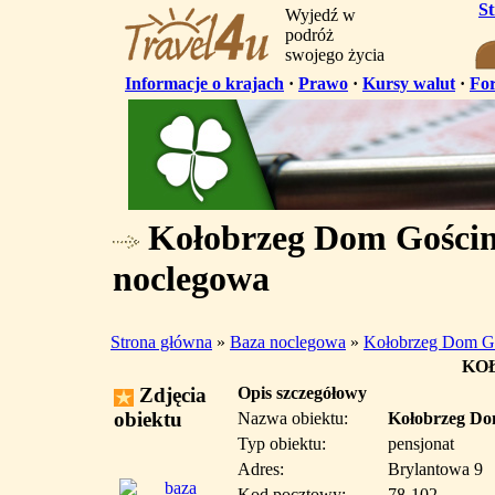
S
Wyjedź w
podróż
swojego życia
Informacje o krajach
·
Prawo
·
Kursy walut
·
Fo
Kołobrzeg Dom Gościn
noclegowa
Strona główna
»
Baza noclegowa
»
Kołobrzeg Dom G
KO
Zdjęcia
Opis szczegółowy
obiektu
Nazwa obiektu:
Kołobrzeg Do
Typ obiektu:
pensjonat
Adres:
Brylantowa 9
Kod pocztowy:
78-102