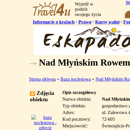
S
Wyjedź w
podróż
swojego życia
Informacje o krajach
·
Prawo
·
Kursy walut
·
Fo
Nad Młyńskim Rowem 
Strona główna
»
Baza noclegowa
»
Nad Młyńskim R
Zdjęcia
Opis szczegółowy
obiektu
Nazwa obiektu:
Nad Młyński
Typ obiektu:
gospodarstwo a
Adres:
ul. Zalewowa 
Kod pocztowy:
72-605
Miejscowość:
Świnoujście-Pr