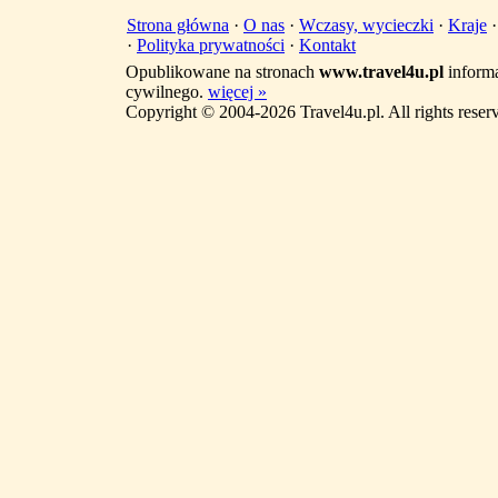
Strona główna
·
O nas
·
Wczasy, wycieczki
·
Kraje
·
Polityka prywatności
·
Kontakt
Opublikowane na stronach
www.travel4u.pl
informa
cywilnego.
więcej »
Copyright © 2004-2026 Travel4u.pl. All rights reser