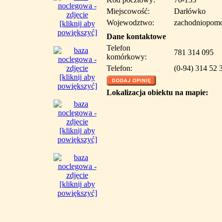
Miejscowość:
Darłówko
Wojewodztwo:
zachodniopomo
[kliknij aby
powiększyć]
Dane kontaktowe
Telefon
781 314 095
komórkowy:
Telefon:
(0-94) 314 52 
[kliknij aby
powiększyć]
Lokalizacja obiektu na mapie:
[kliknij aby
powiększyć]
[kliknij aby
powiększyć]