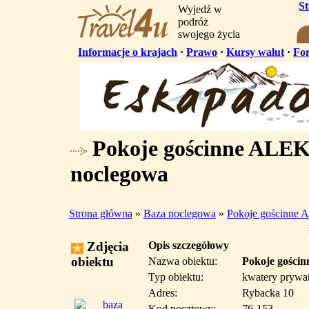
S
Wyjedź w
podróż
swojego życia
Informacje o krajach
·
Prawo
·
Kursy walut
·
Fo
Pokoje gościnne ALE
noclegowa
Strona główna
»
Baza noclegowa
»
Pokoje gościnn
Zdjęcia
Opis szczegółowy
obiektu
Nazwa obiektu:
Pokoje gośc
Typ obiektu:
kwatery prywa
Adres:
Rybacka 10
Kod pocztowy:
76-153