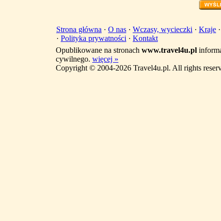
Strona główna
·
O nas
·
Wczasy, wycieczki
·
Kraje
·
Polityka prywatności
·
Kontakt
Opublikowane na stronach
www.travel4u.pl
informa
cywilnego.
więcej »
Copyright © 2004-2026 Travel4u.pl. All rights reser