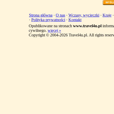
Strona główna
·
O nas
·
Wczasy, wycieczki
·
Kraje
·
Polityka prywatności
·
Kontakt
Opublikowane na stronach
www.travel4u.pl
informa
cywilnego.
więcej »
Copyright © 2004-2026 Travel4u.pl. All rights reser