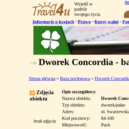
S
Wyjedź w
podróż
swojego życia
Informacje o krajach
·
Prawo
·
Kursy walut
·
Fo
Dworek Concordia - b
Strona główna
»
Baza noclegowa
»
Dworek Concordi
Zdjęcia
Opis szczegółowy
obiektu
Nazwa obiektu:
Dworek Conc
Typ obiektu:
dworek/pałac
Adres:
ul. Swarzewsk
Kod pocztowy:
84-100
brak zdjęcia
Miejscowość:
Puck