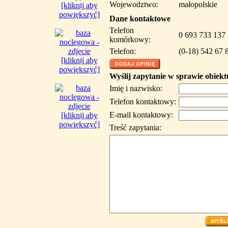
Wojewodztwo:
małopolskie
[kliknij aby
powiększyć]
Dane kontaktowe
Telefon
0 693 733 137
komórkowy:
Telefon:
(0-18) 542 67 
[kliknij aby
powiększyć]
Wyślij zapytanie w sprawie obiekt
Imię i nazwisko:
Telefon kontaktowy:
E-mail kontaktowy:
[kliknij aby
powiększyć]
Treść zapytania: