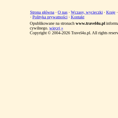
Strona główna
·
O nas
·
Wczasy, wycieczki
·
Kraje
·
Polityka prywatności
·
Kontakt
Opublikowane na stronach
www.travel4u.pl
informa
cywilnego.
więcej »
Copyright © 2004-2026 Travel4u.pl. All rights reser