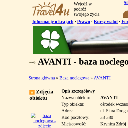
S
Wyjedź w
podróż
swojego życia
Informacje o krajach
·
Prawo
·
Kursy walut
·
Fo
AVANTI - baza nocleg
Strona główna
»
Baza noclegowa
»
AVANTI
Zdjęcia
Opis szczegółowy
obiektu
Nazwa obiektu:
AVANTI
Typ obiektu:
ośrodek wcza
Adres:
ul. Stara Drog
Kod pocztowy:
33-380
Miejscowość:
Krynica Zdrój