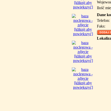
Wojewod
[kliknij aby
powiększyć]
Ilość mie
Dane ko
Telefon:
Faks:
[kliknij aby
powiększyć]
Lokaliza
[kliknij aby
powiększyć]
[kliknij aby
powiększyć]