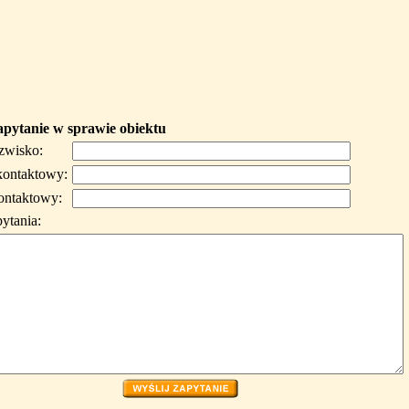
apytanie w sprawie obiektu
azwisko:
kontaktowy:
ontaktowy:
pytania: