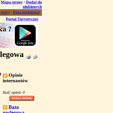
·
Mapa strony
·
Dodaj do
ulubionych
, mapy
·
Baza noclegowa
Portal Turystyczny
clegowa
J
Opinie
internautów
Ilość opinii: 0
Baza
noclegowa