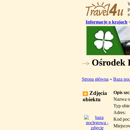
W
p
s
Informacje o krajach
Ośrodek E
Strona główna
»
Baza no
Zdjęcia
Opis sz
obiektu
Nazwa o
Typ obie
Adres:
Kod poc
Miejsco