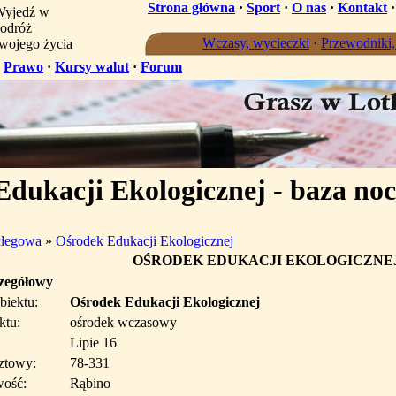
Strona główna
·
Sport
·
O nas
·
Kontakt
yjedź w
odróż
Wczasy, wycieczki
·
Przewodniki
wojego życia
·
Prawo
·
Kursy walut
·
Forum
dukacji Ekologicznej - baza no
clegowa
»
Ośrodek Edukacji Ekologicznej
OŚRODEK EDUKACJI EKOLOGICZNE
czegółowy
biektu:
Ośrodek Edukacji Ekologicznej
ktu:
ośrodek wczasowy
Lipie 16
ztowy:
78-331
wość:
Rąbino