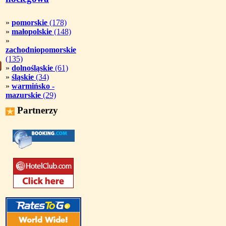
»
pomorskie
(178)
»
małopolskie
(148)
»
zachodniopomorskie
(135)
»
dolnośląskie
(61)
»
śląskie
(34)
»
warmińsko -
mazurskie
(29)
Partnerzy