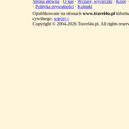
Strona główna
·
O nas
·
Wczasy, wycieczki
·
Kraje
·
Polityka prywatności
·
Kontakt
Opublikowane na stronach
www.travel4u.pl
informa
cywilnego.
więcej »
Copyright © 2004-2026 Travel4u.pl. All rights reser