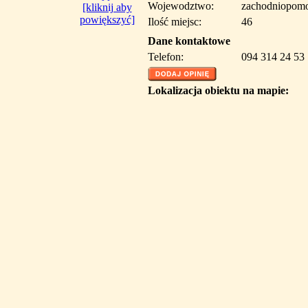
Wojewodztwo:
zachodniopomo
[kliknij aby
powiększyć]
Ilość miejsc:
46
Dane kontaktowe
Telefon:
094 314 24 53
Lokalizacja obiektu na mapie: