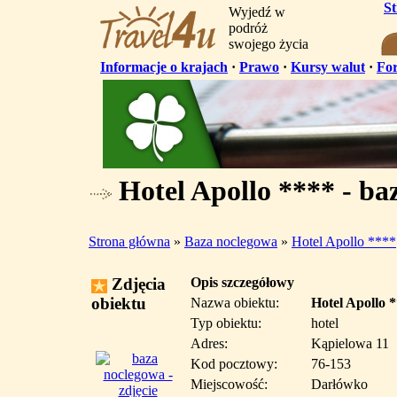
S
Wyjedź w
podróż
swojego życia
Informacje o krajach
·
Prawo
·
Kursy walut
·
Fo
Hotel Apollo **** - ba
Strona główna
»
Baza noclegowa
»
Hotel Apollo ****
Zdjęcia
Opis szczegółowy
obiektu
Nazwa obiektu:
Hotel Apollo 
Typ obiektu:
hotel
Adres:
Kąpielowa 11
Kod pocztowy:
76-153
Miejscowość:
Darłówko