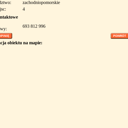
ztwo:
zachodniopomorskie
jsc:
4
ntaktowe
693 812 996
wy:
cja obiektu na mapie: