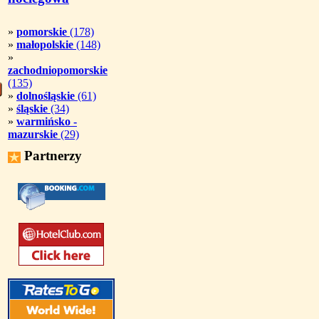
»
pomorskie
(178)
»
małopolskie
(148)
»
zachodniopomorskie
(135)
»
dolnośląskie
(61)
»
śląskie
(34)
»
warmińsko -
mazurskie
(29)
Partnerzy