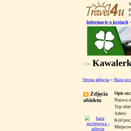
W
p
s
Informacje o krajach
Kawalerka
Strona główna
»
Baza no
Zdjęcia
Opis sz
obiektu
Nazwa o
Typ obie
Adres:
Kod poc
Miejsco