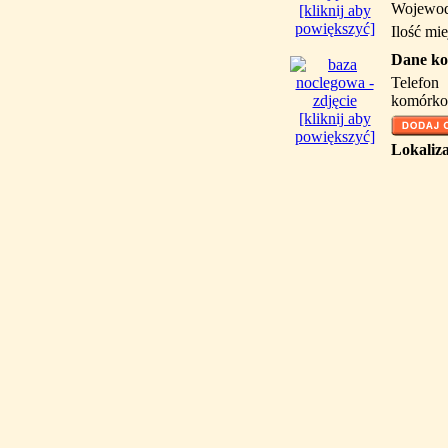
Wojewod
[kliknij aby
powiększyć]
Ilość mie
Dane ko
Telefon
komórko
[kliknij aby
powiększyć]
Lokaliza