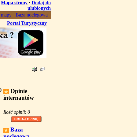
·
Mapa strony
·
Dodaj do
ulubionych
, mapy
·
Baza noclegowa
Portal Turystyczny
O
Opinie
internautów
Ilość opinii: 0
Baza
noclegowa