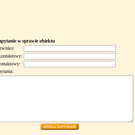
apytanie w sprawie obiektu
azwisko:
kontaktowy:
ontaktowy:
pytania: