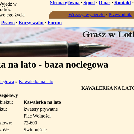
Strona główna
·
Sport
·
O nas
·
Kontakt
yjedź w
odróż
Wczasy, wycieczki
·
Przewodniki
wojego życia
·
Prawo
·
Kursy walut
·
Forum
 na lato - baza noclegowa
clegowa
»
Kawalerka na lato
KAWALERKA NA LAT
czegółowy
biektu:
Kawalerka na lato
ktu:
kwatery prywatne
Plac Wolności
ztowy:
72-600
wość:
Świnoujście