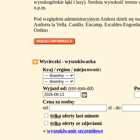
wysokogórskie łąki i lasy). Średnia wysokość terenu
n.p.m.
Pod względem administracyjnym Andora dzieli się na 
Andorra la Vella, Canillo, Encamp, Escaldes-Engorda
Ordino
Wycieczki - wyszukiwarka
Kraj / region / miejscowość:
Wyjazd od:
(rrrr-mm-dd)
Po
Cena za osobę:
od
zł - do
tylko
oferty last minute
tylko
oferty ze zdjeciami
«
wyszukiwanie szczegółowe