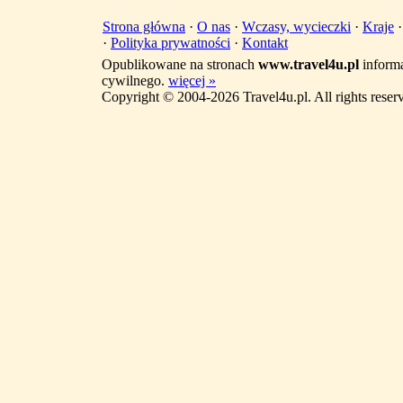
Strona główna
·
O nas
·
Wczasy, wycieczki
·
Kraje
·
Polityka prywatności
·
Kontakt
Opublikowane na stronach
www.travel4u.pl
informa
cywilnego.
więcej »
Copyright © 2004-2026 Travel4u.pl. All rights reser