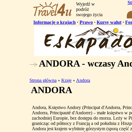
S
Wyjedź w
podróż
swojego życia
Informacje o krajach
·
Prawo
·
Kursy walut
·
Fo
ANDORA - wczasy An
Strona główna
»
Kraje
»
Andora
ANDORA
Andora, Księstwo Andory (Principat d'Andorra, Prin
Andorra, Principauté d'Andorre) – małe księstwo w 
zachodniej Europie, bez dostępu do morza. Leży w P
granicząc od północy z Francją a od południa z Hiszp
Andora jest krajem wybitnie górzystym (sporą część 