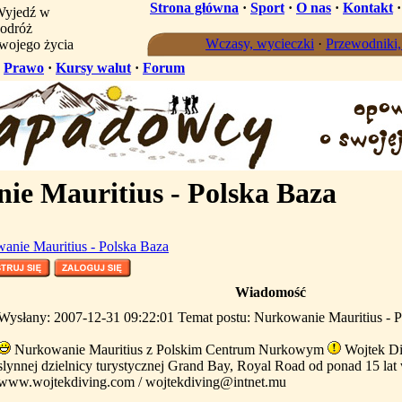
Strona główna
·
Sport
·
O nas
·
Kontakt
yjedź w
odróż
Wczasy, wycieczki
·
Przewodniki
wojego życia
·
Prawo
·
Kursy walut
·
Forum
e Mauritius - Polska Baza
anie Mauritius - Polska Baza
Wiadomość
Wysłany: 2007-12-31 09:22:01 Temat postu: Nurkowanie Mauritius - 
Nurkowanie Mauritius z Polskim Centrum Nurkowym
Wojtek Di
slynnej dzielnicy turystycznej Grand Bay, Royal Road od ponad 15 lat 
www.wojtekdiving.com / wojtekdiving@intnet.mu