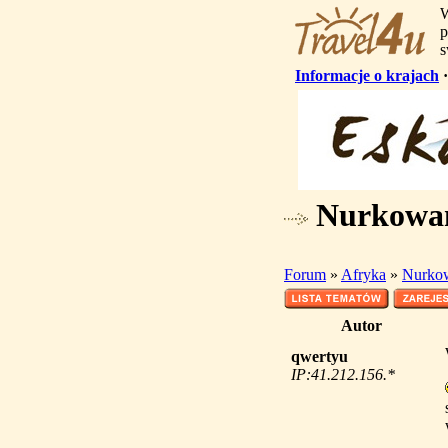
W
p
s
Informacje o krajach
Nurkowani
Forum
»
Afryka
»
Nurkow
Autor
qwertyu
IP:41.212.156.*