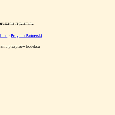
aruszenia regulaminu
lama
·
Program Partnerski
mieniu przepisów kodeksu