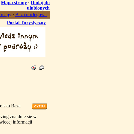
·
Mapa strony
·
Dodaj do
ulubionych
, mapy
·
Baza noclegowa
Portal Turystyczny
Polska Baza
ving znajduje sie w
wiecej informacji