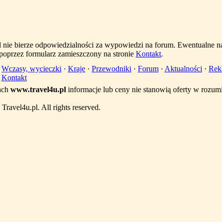
l nie bierze odpowiedzialności za wypowiedzi na forum. Ewentualne n
 poprzez formularz zamieszczony na stronie
Kontakt
.
·
Wczasy, wycieczki
·
Kraje
·
Przewodniki
·
Forum
·
Aktualności
·
Rek
·
Kontakt
ach
www.travel4u.pl
informacje lub ceny nie stanowią oferty w rozu
ravel4u.pl. All rights reserved.